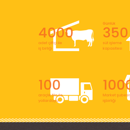
Günlük
4000
350
adet çiftçi ile
süt işleme
iş birliği
kapasitesi
100
100
araçlık filo ile
Market şubesiy
yollardayız
işbirliği