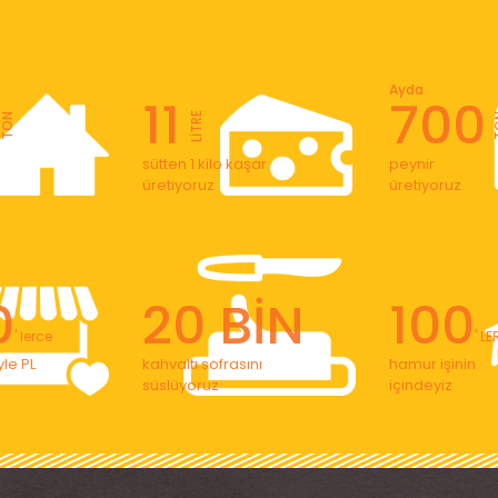
Ayda
11
700
LİTRE
TON
T
sütten 1 kilo kaşar
peynir
üretiyoruz
üretiyoruz
0
20 BİN
100
' lerce
' L
le PL
kahvaltı sofrasını
hamur işinin
süslüyoruz
içindeyiz