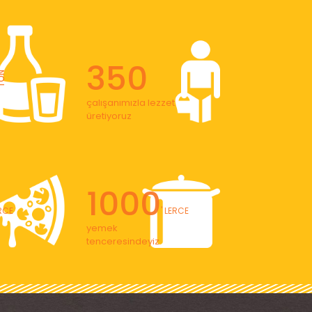
350
ON
çalışanımızla lezzet
üretiyoruz
1000
ERCE
' LERCE
yemek
tenceresindeyiz