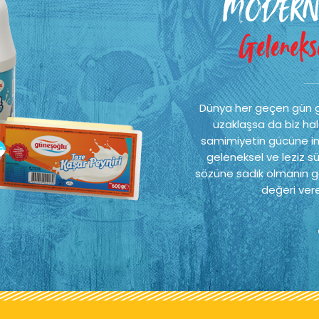
MODERN
Gelenekse
Dünya her geçen gün 
uzaklaşsa da biz hal
samimiyetin gücüne ina
geleneksel ve leziz sü
sözüne sadık olmanın ge
değeri vere