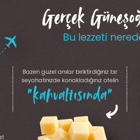
Gerçek Güneşoğl
Bu lezzeti nered
Bazen güzel anılar biriktirdiğiniz
bir
seyahatinizde konakladığınız otelin
“kahvaltısında”
at