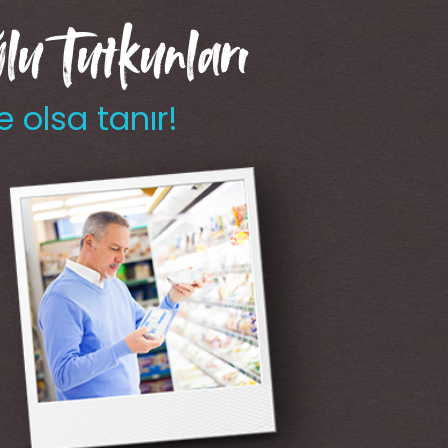
u Tutkunları
e olsa tanır!