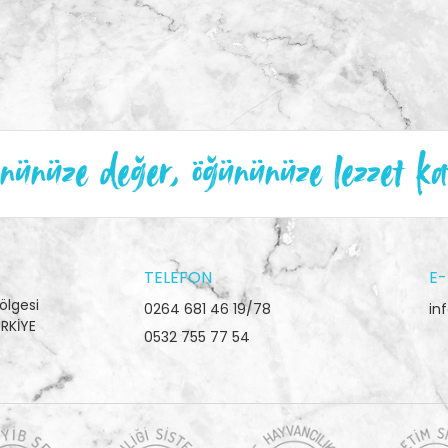
ünüze değer, öğününüze lezzet ka
TELEFON
E-
ölgesi
0264 681 46 19/78
in
RKİYE
0532 755 77 54