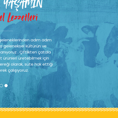
 YAŞAMIN
l Lezzetleri
geleneklerinden adım adım
a geleneksel kültürün ve
nıyoruz . Çiftlikten çatala
t ürünleri üretebilmek için
reği olarak, süte hak ettiği
rek çalışıyoruz.