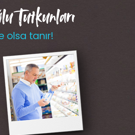
u Tutkunları
e olsa tanır!