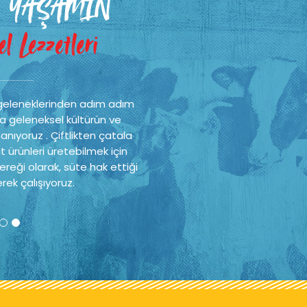
 YAŞAMIN
l Lezzetleri
geleneklerinden adım adım
a geleneksel kültürün ve
nıyoruz . Çiftlikten çatala
t ürünleri üretebilmek için
reği olarak, süte hak ettiği
rek çalışıyoruz.