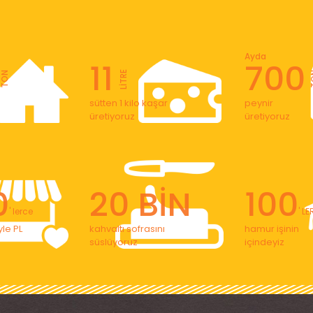
Ayda
11
700
LİTRE
TON
T
sütten 1 kilo kaşar
peynir
üretiyoruz
üretiyoruz
0
20 BİN
100
' lerce
' L
le PL
kahvaltı sofrasını
hamur işinin
süslüyoruz
içindeyiz