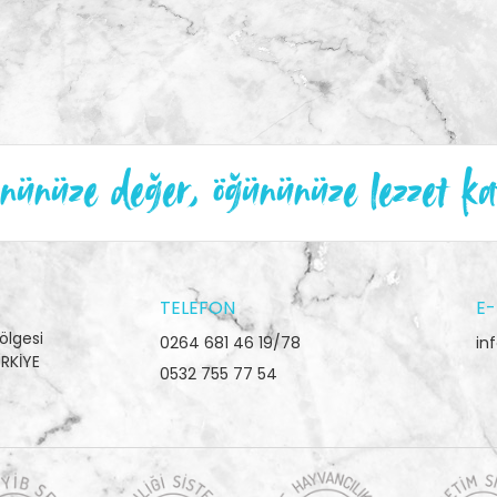
ünüze değer, öğününüze lezzet ka
TELEFON
E-
ölgesi
0264 681 46 19/78
in
RKİYE
0532 755 77 54