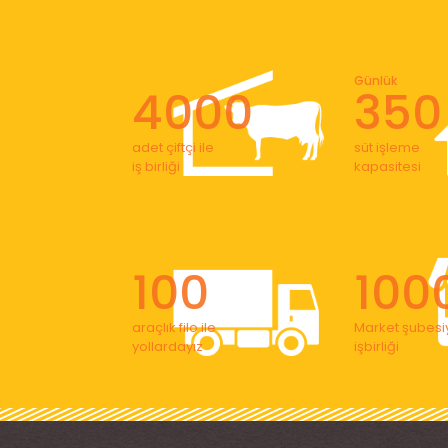
Günlük
4000
350
adet çiftçi ile
süt işleme
iş birliği
kapasitesi
100
100
araçlık filo ile
Market şubesiy
yollardayız
işbirliği