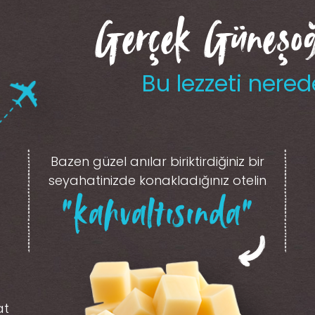
Gerçek Güneşoğl
Bu lezzeti nered
Bazen güzel anılar biriktirdiğiniz
bir
seyahatinizde konakladığınız otelin
“kahvaltısında”
at