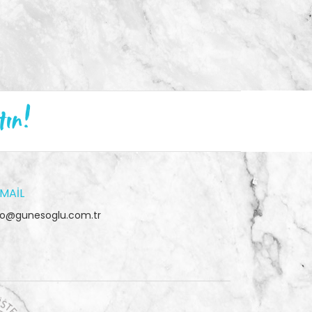
tın!
MAIL
fo@gunesoglu.com.tr