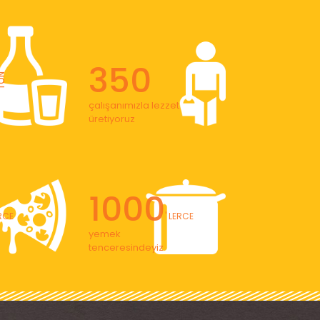
350
ON
çalışanımızla lezzet
üretiyoruz
1000
ERCE
' LERCE
yemek
tenceresindeyiz