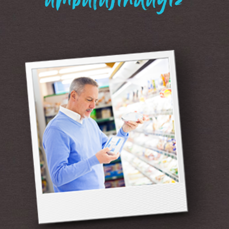
“ambalajındayız”