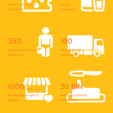
sütten 1 kilo kaşar
peynir
üretiyoruz
üretiyoruz
350
100
çalışanımızla lezzet
araçlık filo ile
üretiyoruz
yollardayız
1000
20 BİN
' lerce
Market şubesiyle PL
kahvaltı sofrasını
işbirliği
süslüyoruz