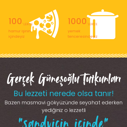
100
1000
' LERCE
' LERCE
hamur işinin
yemek
içindeyiz
tenceresindeyiz
Gerçek Güneşoğlu Tutkunları
Bu lezzeti nerede olsa tanır!
Bazen masmavi gökyüzünde seyahat ederken
yediğiniz o lezzetli
“sandviçin içinde”