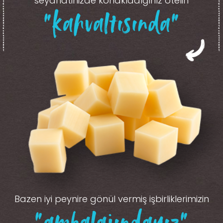
seyahatinizde konakladığınız otelin
“kahvaltısında”
Bazen iyi peynire gönül vermiş işbirliklerimizin