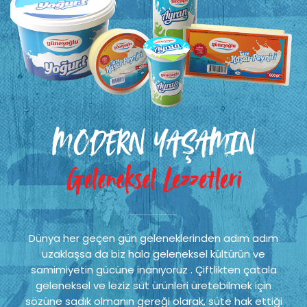
MODERN YAŞAMIN
Geleneksel Lezzetleri
Dünya her geçen gün geleneklerinden adım adım
uzaklaşsa da biz hala geleneksel kültürün ve
samimiyetin gücüne inanıyoruz . Çiftlikten çatala
geleneksel ve leziz süt ürünleri üretebilmek için
sözüne sadık olmanın gereği olarak, süte hak ettiği