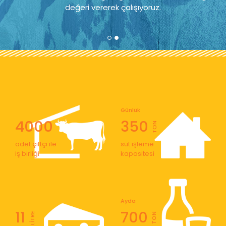
değeri vererek çalışıyoruz.
Günlük
4000
350
TON
adet çiftçi ile
süt işleme
iş birliği
kapasitesi
Ayda
11
700
LİTRE
TON