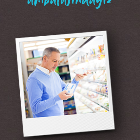
“ambalajındayız”