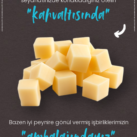
seyahatinizde konakladığınız otelin
“kahvaltısında”
Bazen iyi peynire gönül vermiş işbirliklerimizin