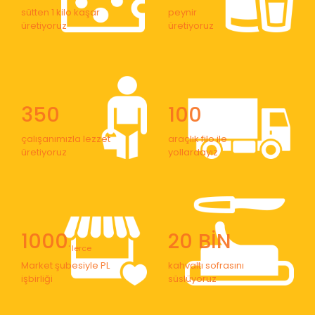
sütten 1 kilo kaşar
peynir
üretiyoruz
üretiyoruz
350
100
çalışanımızla lezzet
araçlık filo ile
üretiyoruz
yollardayız
1000
20 BİN
' lerce
Market şubesiyle PL
kahvaltı sofrasını
işbirliği
süslüyoruz