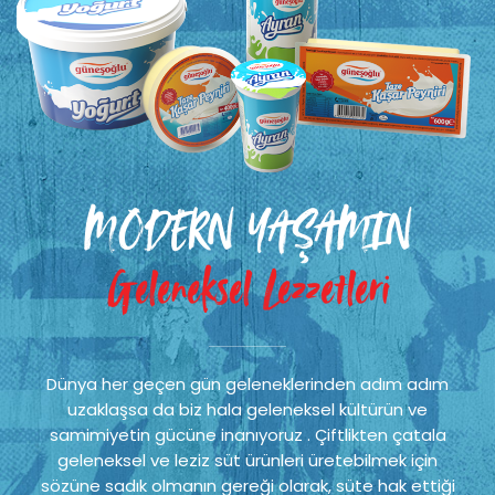
MODERN YAŞAMIN
Geleneksel Lezzetleri
Dünya her geçen gün geleneklerinden adım adım
uzaklaşsa da biz hala geleneksel kültürün ve
samimiyetin gücüne inanıyoruz . Çiftlikten çatala
geleneksel ve leziz süt ürünleri üretebilmek için
sözüne sadık olmanın gereği olarak, süte hak ettiği