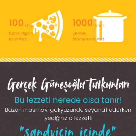
100
1000
' LERCE
' LERCE
hamur işinin
yemek
içindeyiz
tenceresindeyiz
Gerçek Güneşoğlu Tutkunları
Bu lezzeti nerede olsa tanır!
Bazen masmavi gökyüzünde seyahat ederken
yediğiniz o lezzetli
“sandviçin içinde”