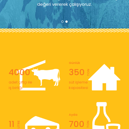
değeri vererek çalışıyoruz.
Günlük
4000
350
TON
adet çiftçi ile
süt işleme
iş birliği
kapasitesi
Ayda
11
700
LİTRE
TON