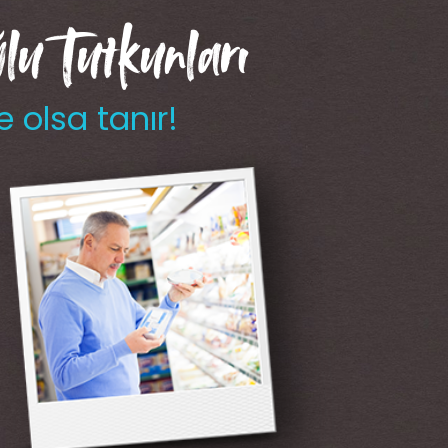
u Tutkunları
e olsa tanır!