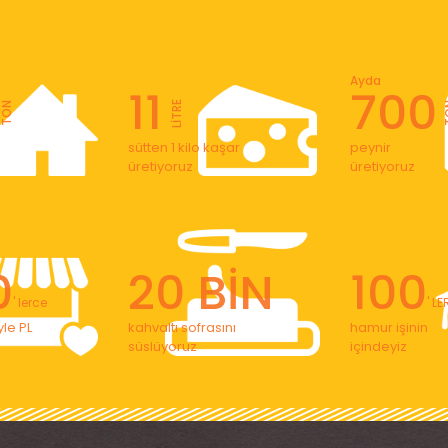
Ayda
11
700
LİTRE
TON
T
sütten 1 kilo kaşar
peynir
üretiyoruz
üretiyoruz
0
20 BİN
100
' lerce
' L
le PL
kahvaltı sofrasını
hamur işinin
süslüyoruz
içindeyiz