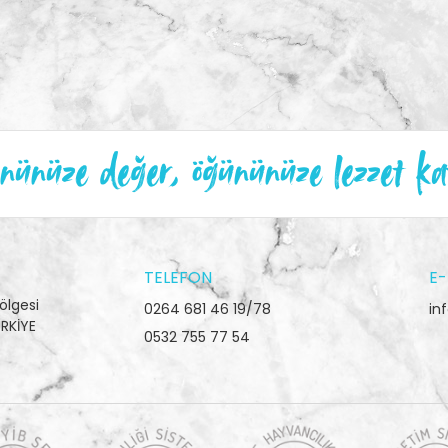
ünüze değer, öğününüze lezzet ka
TELEFON
E-
ölgesi
0264 681 46 19/78
in
RKİYE
0532 755 77 54