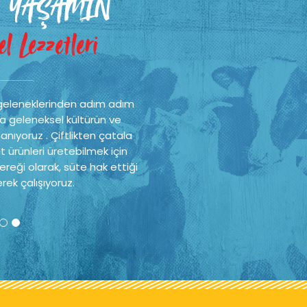
 YAŞAMIN
l Lezzetleri
geleneklerinden adım adım
a geleneksel kültürün ve
nıyoruz . Çiftlikten çatala
t ürünleri üretebilmek için
reği olarak, süte hak ettiği
rek çalışıyoruz.