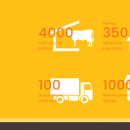
Günlük
4000
350
adet çiftçi ile
süt işleme
iş birliği
kapasitesi
100
100
araçlık filo ile
Market şubesiy
yollardayız
işbirliği