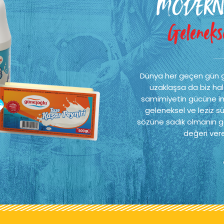
MODERN
Gelenekse
Dünya her geçen gün 
uzaklaşsa da biz hal
samimiyetin gücüne ina
geleneksel ve leziz sü
sözüne sadık olmanın ge
değeri vere