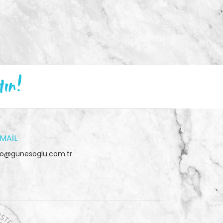
tın!
MAIL
fo@gunesoglu.com.tr