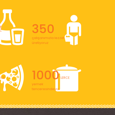
350
ON
çalışanımızla lezzet
üretiyoruz
1000
ERCE
' LERCE
yemek
tenceresindeyiz