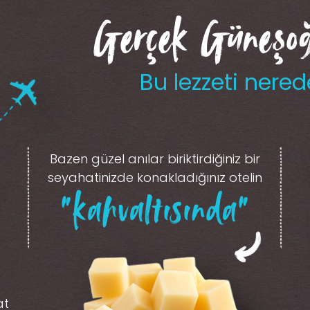
Gerçek Güneşoğl
Bu lezzeti nered
Bazen güzel anılar biriktirdiğiniz
bir
seyahatinizde konakladığınız otelin
“kahvaltısında”
at