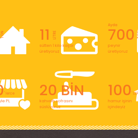
Ayda
11
700
LİTRE
TON
T
sütten 1 kilo kaşar
peynir
üretiyoruz
üretiyoruz
0
20 BİN
100
' lerce
' L
le PL
kahvaltı sofrasını
hamur işinin
süslüyoruz
içindeyiz