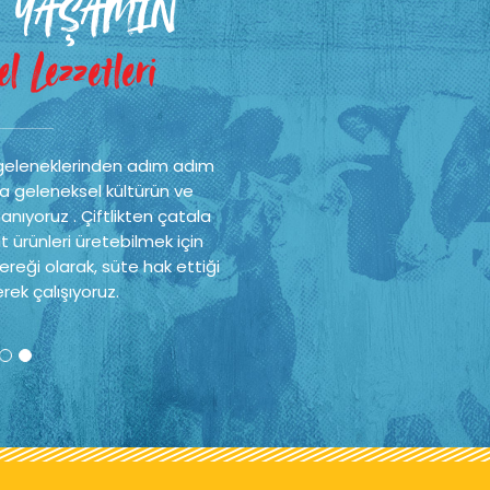
 YAŞAMIN
l Lezzetleri
geleneklerinden adım adım
a geleneksel kültürün ve
nıyoruz . Çiftlikten çatala
t ürünleri üretebilmek için
reği olarak, süte hak ettiği
rek çalışıyoruz.