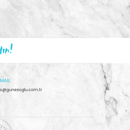
tın!
MAIL
fo@gunesoglu.com.tr