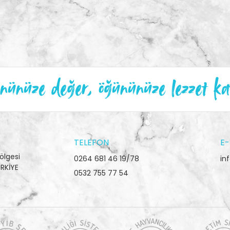
ünüze değer, öğününüze lezzet ka
TELEFON
E-
ölgesi
0264 681 46 19/78
in
RKİYE
0532 755 77 54