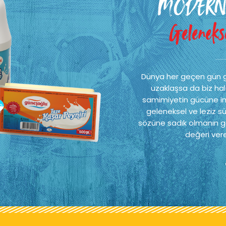
MODERN
Gelenekse
Dünya her geçen gün 
uzaklaşsa da biz hal
samimiyetin gücüne ina
geleneksel ve leziz sü
sözüne sadık olmanın ge
değeri vere