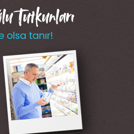
u Tutkunları
e olsa tanır!