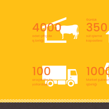
Günlük
4000
350
adet çiftçi ile
süt işleme
iş birliği
kapasitesi
100
100
araçlık filo ile
Market şubesiy
yollardayız
işbirliği