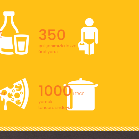
350
ON
çalışanımızla lezzet
üretiyoruz
1000
ERCE
' LERCE
yemek
tenceresindeyiz