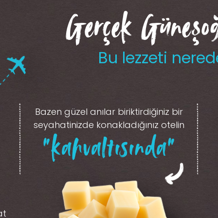
Gerçek Güneşoğl
Bu lezzeti nered
Bazen güzel anılar biriktirdiğiniz
bir
seyahatinizde konakladığınız otelin
“kahvaltısında”
at