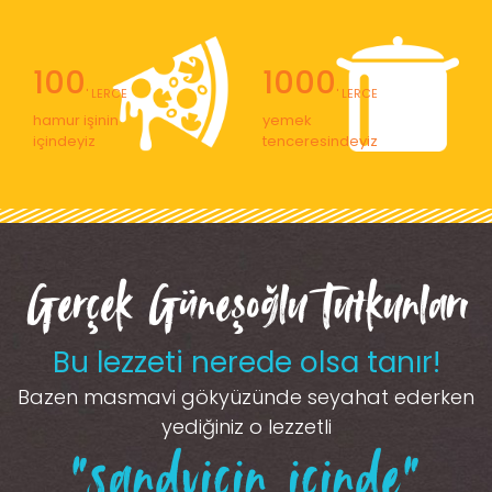
100
1000
' LERCE
' LERCE
hamur işinin
yemek
içindeyiz
tenceresindeyiz
Gerçek Güneşoğlu Tutkunları
Bu lezzeti nerede olsa tanır!
Bazen masmavi gökyüzünde seyahat ederken
yediğiniz o lezzetli
“sandviçin içinde”