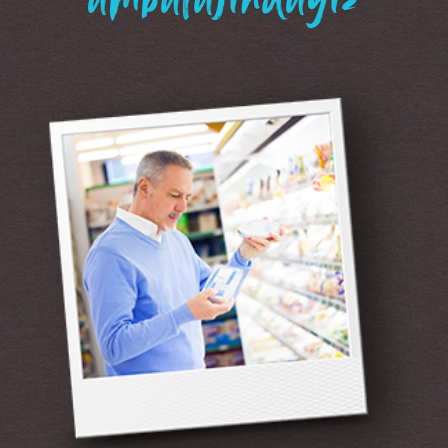
“ambalajındayız”