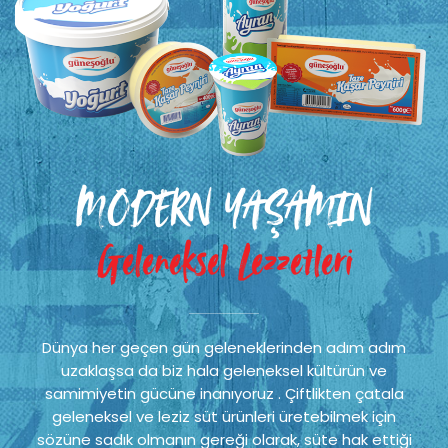
MODERN YAŞAMIN
Geleneksel Lezzetleri
Dünya her geçen gün geleneklerinden adım adım
uzaklaşsa da biz hala geleneksel kültürün ve
samimiyetin gücüne inanıyoruz . Çiftlikten çatala
geleneksel ve leziz süt ürünleri üretebilmek için
sözüne sadık olmanın gereği olarak, süte hak ettiği