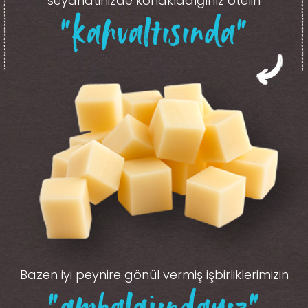
seyahatinizde konakladığınız otelin
“kahvaltısında”
Bazen iyi peynire gönül vermiş işbirliklerimizin