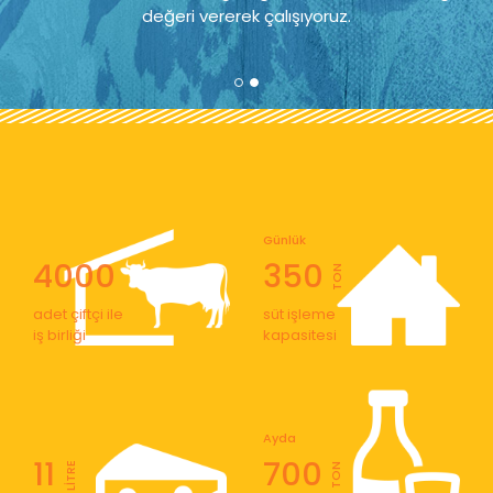
değeri vererek çalışıyoruz.
Günlük
4000
350
TON
adet çiftçi ile
süt işleme
iş birliği
kapasitesi
Ayda
11
700
LİTRE
TON