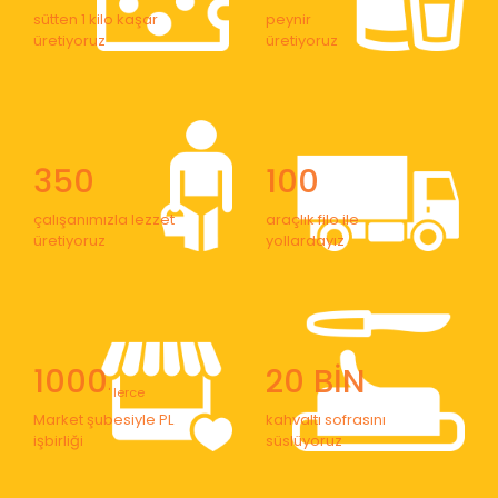
sütten 1 kilo kaşar
peynir
üretiyoruz
üretiyoruz
350
100
çalışanımızla lezzet
araçlık filo ile
üretiyoruz
yollardayız
1000
20 BİN
' lerce
Market şubesiyle PL
kahvaltı sofrasını
işbirliği
süslüyoruz