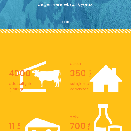
değeri vererek çalışıyoruz.
Günlük
4000
350
TON
adet çiftçi ile
süt işleme
iş birliği
kapasitesi
Ayda
11
700
LİTRE
TON