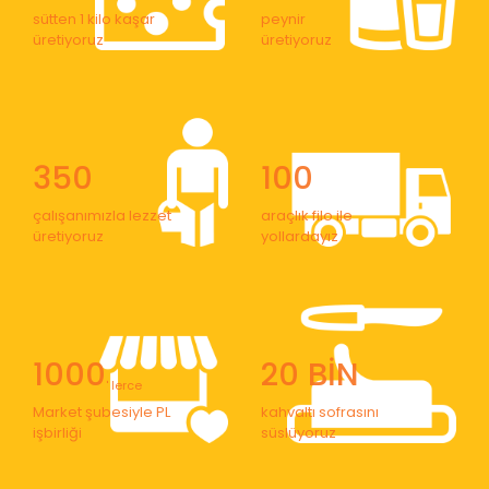
sütten 1 kilo kaşar
peynir
üretiyoruz
üretiyoruz
350
100
çalışanımızla lezzet
araçlık filo ile
üretiyoruz
yollardayız
1000
20 BİN
' lerce
Market şubesiyle PL
kahvaltı sofrasını
işbirliği
süslüyoruz