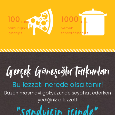
100
1000
' LERCE
' LERCE
hamur işinin
yemek
içindeyiz
tenceresindeyiz
Gerçek Güneşoğlu Tutkunları
Bu lezzeti nerede olsa tanır!
Bazen masmavi gökyüzünde seyahat ederken
yediğiniz o lezzetli
“sandviçin içinde”