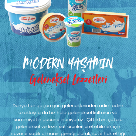
MODERN YAŞAMIN
Geleneksel Lezzetleri
Dünya her geçen gün geleneklerinden adım adım
uzaklaşsa da biz hala geleneksel kültürün ve
samimiyetin gücüne inanıyoruz . Çiftlikten çatala
geleneksel ve leziz süt ürünleri üretebilmek için
sözüne sadık olmanın gereği olarak, süte hak ettiği