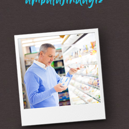
“ambalajındayız”