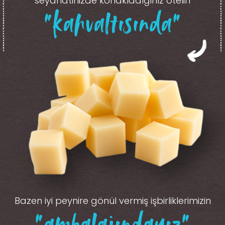
seyahatinizde konakladığınız otelin
“kahvaltısında”
Bazen iyi peynire gönül vermiş işbirliklerimizin