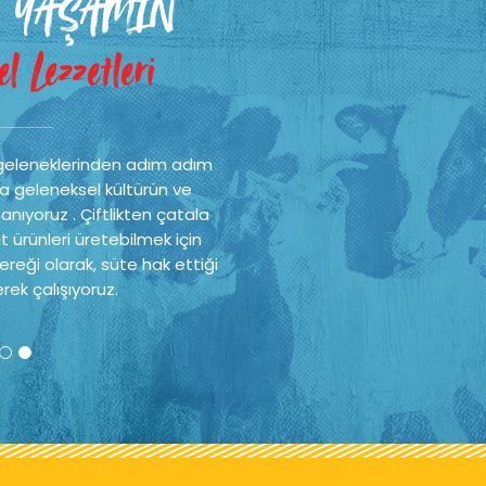
 YAŞAMIN
l Lezzetleri
geleneklerinden adım adım
a geleneksel kültürün ve
nıyoruz . Çiftlikten çatala
t ürünleri üretebilmek için
reği olarak, süte hak ettiği
rek çalışıyoruz.