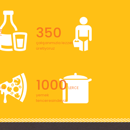
350
ON
çalışanımızla lezzet
üretiyoruz
1000
ERCE
' LERCE
yemek
tenceresindeyiz