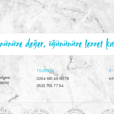
ünüze değer, öğününüze lezzet ka
TELEFON
E-
ölgesi
0264 681 46 19/78
in
RKİYE
0532 755 77 54