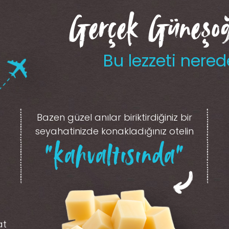
Gerçek Güneşoğl
Bu lezzeti nered
Bazen güzel anılar biriktirdiğiniz
bir
seyahatinizde konakladığınız otelin
“kahvaltısında”
at