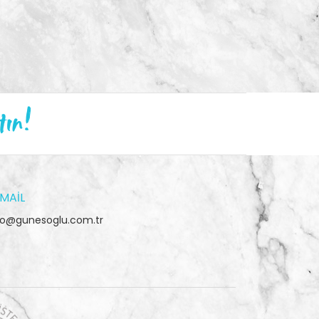
tın!
MAIL
fo@gunesoglu.com.tr