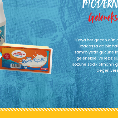
MODERN
Gelenekse
Dünya her geçen gün 
uzaklaşsa da biz hal
samimiyetin gücüne ina
geleneksel ve leziz sü
sözüne sadık olmanın ge
değeri vere