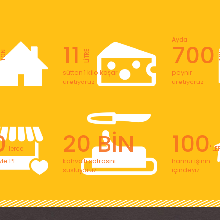
Ayda
11
700
LİTRE
TON
T
sütten 1 kilo kaşar
peynir
üretiyoruz
üretiyoruz
0
20 BİN
100
' lerce
' L
le PL
kahvaltı sofrasını
hamur işinin
süslüyoruz
içindeyiz