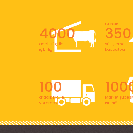
Günlük
4000
350
adet çiftçi ile
süt işleme
iş birliği
kapasitesi
100
100
araçlık filo ile
Market şubesiy
yollardayız
işbirliği