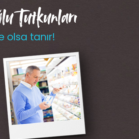
u Tutkunları
e olsa tanır!