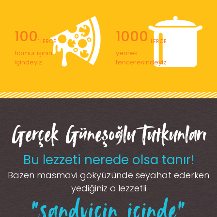
100
1000
' LERCE
' LERCE
hamur işinin
yemek
içindeyiz
tenceresindeyiz
Gerçek Güneşoğlu Tutkunları
Bu lezzeti nerede olsa tanır!
Bazen masmavi gökyüzünde seyahat ederken
yediğiniz o lezzetli
“sandviçin içinde”