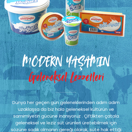
MODERN YAŞAMIN
Geleneksel Lezzetleri
Dünya her geçen gün geleneklerinden adım adım
uzaklaşsa da biz hala geleneksel kültürün ve
samimiyetin gücüne inanıyoruz . Çiftlikten çatala
geleneksel ve leziz süt ürünleri üretebilmek için
sözüne sadık olmanın gereği olarak, süte hak ettiği