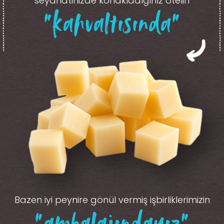
seyahatinizde konakladığınız otelin
“kahvaltısında”
Bazen iyi peynire gönül vermiş işbirliklerimizin