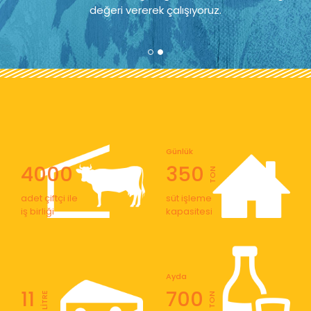
değeri vererek çalışıyoruz.
Günlük
4000
350
TON
adet çiftçi ile
süt işleme
iş birliği
kapasitesi
Ayda
11
700
LİTRE
TON