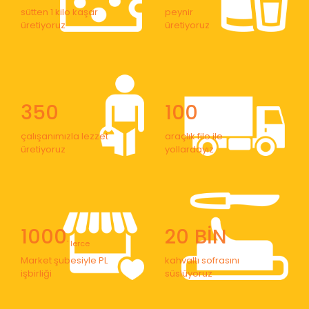
sütten 1 kilo kaşar
peynir
üretiyoruz
üretiyoruz
350
100
çalışanımızla lezzet
araçlık filo ile
üretiyoruz
yollardayız
1000
20 BİN
' lerce
Market şubesiyle PL
kahvaltı sofrasını
işbirliği
süslüyoruz