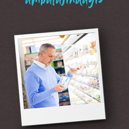
“ambalajındayız”