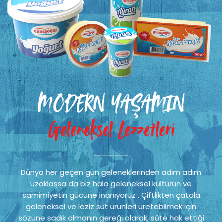
MODERN YAŞAMIN
Geleneksel Lezzetleri
Dünya her geçen gün geleneklerinden adım adım
uzaklaşsa da biz hala geleneksel kültürün ve
samimiyetin gücüne inanıyoruz . Çiftlikten çatala
geleneksel ve leziz süt ürünleri üretebilmek için
sözüne sadık olmanın gereği olarak, süte hak ettiği