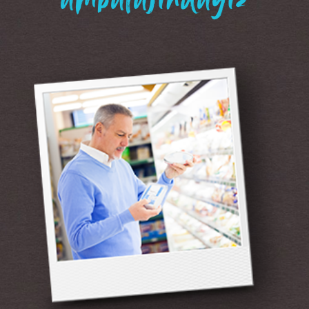
“ambalajındayız”