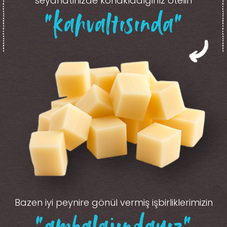
seyahatinizde konakladığınız otelin
“kahvaltısında”
Bazen iyi peynire gönül vermiş işbirliklerimizin