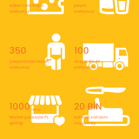
sütten 1 kilo kaşar
peynir
üretiyoruz
üretiyoruz
350
100
çalışanımızla lezzet
araçlık filo ile
üretiyoruz
yollardayız
1000
20 BİN
' lerce
Market şubesiyle PL
kahvaltı sofrasını
işbirliği
süslüyoruz