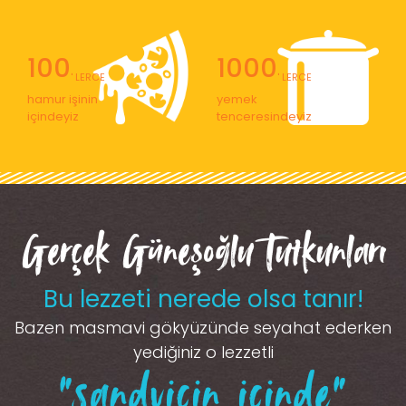
100
1000
' LERCE
' LERCE
hamur işinin
yemek
içindeyiz
tenceresindeyiz
Gerçek Güneşoğlu Tutkunları
Bu lezzeti nerede olsa tanır!
Bazen masmavi gökyüzünde seyahat ederken
yediğiniz o lezzetli
“sandviçin içinde”