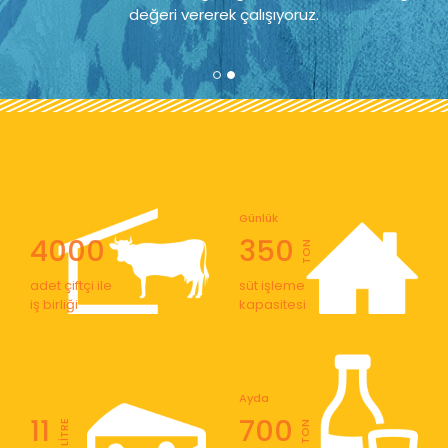
değeri vererek çalışıyoruz.
Günlük
4000
350
TON
adet çiftçi ile
süt işleme
iş birliği
kapasitesi
Ayda
11
700
LİTRE
TON