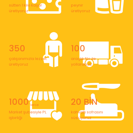
sütten 1 kilo kaşar
peynir
üretiyoruz
üretiyoruz
350
100
çalışanımızla lezzet
araçlık filo ile
üretiyoruz
yollardayız
1000
20 BİN
' lerce
Market şubesiyle PL
kahvaltı sofrasını
işbirliği
süslüyoruz