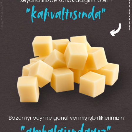
seyahatinizde konakladığınız otelin
“kahvaltısında”
Bazen iyi peynire gönül vermiş işbirliklerimizin