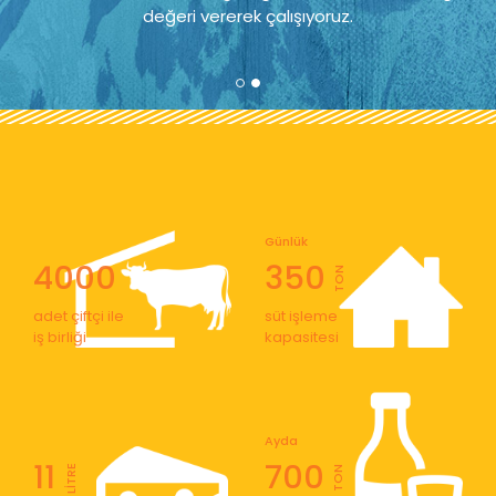
değeri vererek çalışıyoruz.
Günlük
4000
350
TON
adet çiftçi ile
süt işleme
iş birliği
kapasitesi
Ayda
11
700
LİTRE
TON