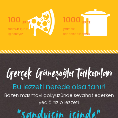
100
1000
' LERCE
' LERCE
hamur işinin
yemek
içindeyiz
tenceresindeyiz
Gerçek Güneşoğlu Tutkunları
Bu lezzeti nerede olsa tanır!
Bazen masmavi gökyüzünde seyahat ederken
yediğiniz o lezzetli
“sandviçin içinde”