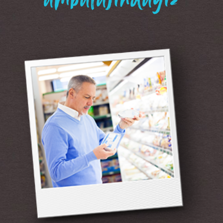
“ambalajındayız”