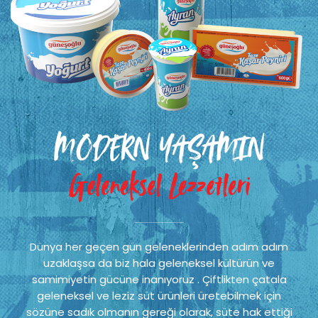
MODERN YAŞAMIN
Geleneksel Lezzetleri
Dünya her geçen gün geleneklerinden adım adım
uzaklaşsa da biz hala geleneksel kültürün ve
samimiyetin gücüne inanıyoruz . Çiftlikten çatala
geleneksel ve leziz süt ürünleri üretebilmek için
sözüne sadık olmanın gereği olarak, süte hak ettiği