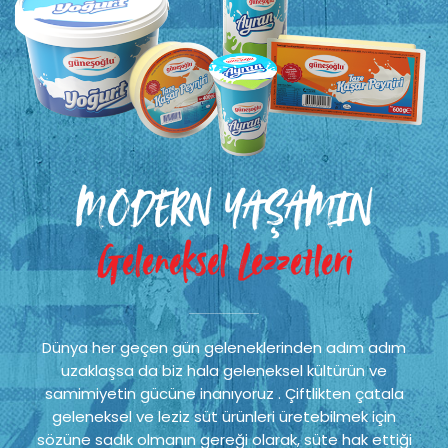
MODERN YAŞAMIN
Geleneksel Lezzetleri
Dünya her geçen gün geleneklerinden adım adım
uzaklaşsa da biz hala geleneksel kültürün ve
samimiyetin gücüne inanıyoruz . Çiftlikten çatala
geleneksel ve leziz süt ürünleri üretebilmek için
sözüne sadık olmanın gereği olarak, süte hak ettiği