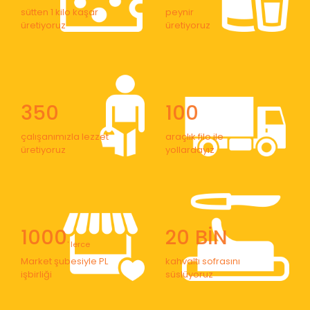
sütten 1 kilo kaşar
peynir
üretiyoruz
üretiyoruz
350
100
çalışanımızla lezzet
araçlık filo ile
üretiyoruz
yollardayız
1000
20 BİN
' lerce
Market şubesiyle PL
kahvaltı sofrasını
işbirliği
süslüyoruz