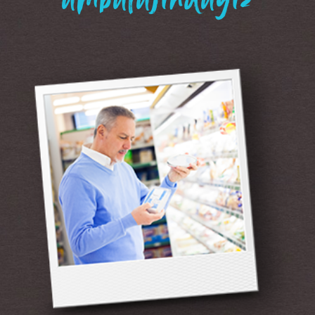
“ambalajındayız”