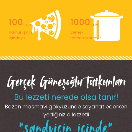
100
1000
' LERCE
' LERCE
hamur işinin
yemek
içindeyiz
tenceresindeyiz
Gerçek Güneşoğlu Tutkunları
Bu lezzeti nerede olsa tanır!
Bazen masmavi gökyüzünde seyahat ederken
yediğiniz o lezzetli
“sandviçin içinde”