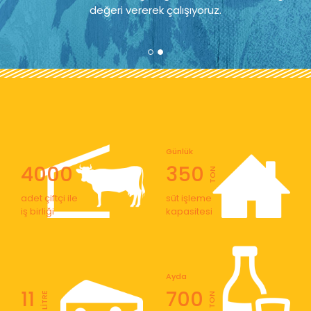
değeri vererek çalışıyoruz.
Günlük
4000
350
TON
adet çiftçi ile
süt işleme
iş birliği
kapasitesi
Ayda
11
700
LİTRE
TON