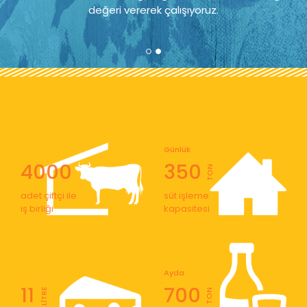
değeri vererek çalışıyoruz.
Günlük
4000
350
TON
adet çiftçi ile
süt işleme
iş birliği
kapasitesi
Ayda
11
700
LİTRE
TON