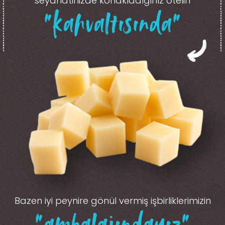
seyahatinizde konakladığınız otelin
“kahvaltısında”
Bazen iyi peynire gönül vermiş işbirliklerimizin