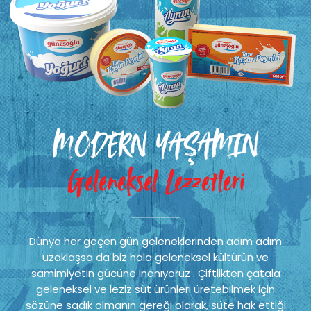
MODERN YAŞAMIN
Geleneksel Lezzetleri
Dünya her geçen gün geleneklerinden adım adım
uzaklaşsa da biz hala geleneksel kültürün ve
samimiyetin gücüne inanıyoruz . Çiftlikten çatala
geleneksel ve leziz süt ürünleri üretebilmek için
sözüne sadık olmanın gereği olarak, süte hak ettiği