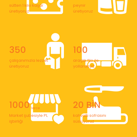
sütten 1 kilo kaşar
peynir
üretiyoruz
üretiyoruz
350
100
çalışanımızla lezzet
araçlık filo ile
üretiyoruz
yollardayız
1000
20 BİN
' lerce
Market şubesiyle PL
kahvaltı sofrasını
işbirliği
süslüyoruz