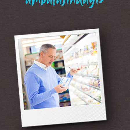
“ambalajındayız”