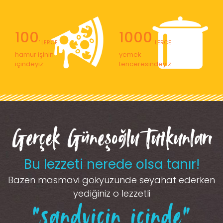
100
1000
' LERCE
' LERCE
hamur işinin
yemek
içindeyiz
tenceresindeyiz
Gerçek Güneşoğlu Tutkunları
Bu lezzeti nerede olsa tanır!
Bazen masmavi gökyüzünde seyahat ederken
yediğiniz o lezzetli
“sandviçin içinde”