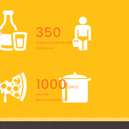
350
ON
çalışanımızla lezzet
üretiyoruz
1000
ERCE
' LERCE
yemek
tenceresindeyiz