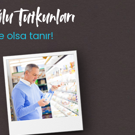
u Tutkunları
e olsa tanır!