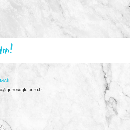
tın!
MAIL
fo@gunesoglu.com.tr