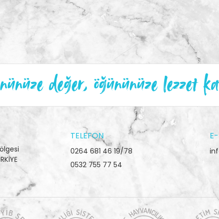
ünüze değer, öğününüze lezzet ka
TELEFON
E-
ölgesi
0264 681 46 19/78
in
RKİYE
0532 755 77 54