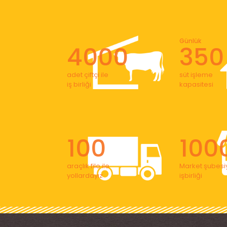
Günlük
4000
350
adet çiftçi ile
süt işleme
iş birliği
kapasitesi
100
100
araçlık filo ile
Market şubesiy
yollardayız
işbirliği