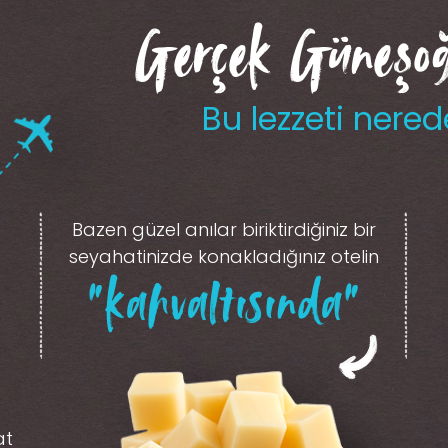
Gerçek Güneşoğl
Bu lezzeti nered
Bazen güzel anılar biriktirdiğiniz
bir
seyahatinizde konakladığınız otelin
“kahvaltısında”
at