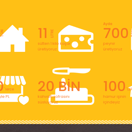
Ayda
11
700
LİTRE
TON
T
sütten 1 kilo kaşar
peynir
üretiyoruz
üretiyoruz
0
20 BİN
100
' lerce
' L
le PL
kahvaltı sofrasını
hamur işinin
süslüyoruz
içindeyiz