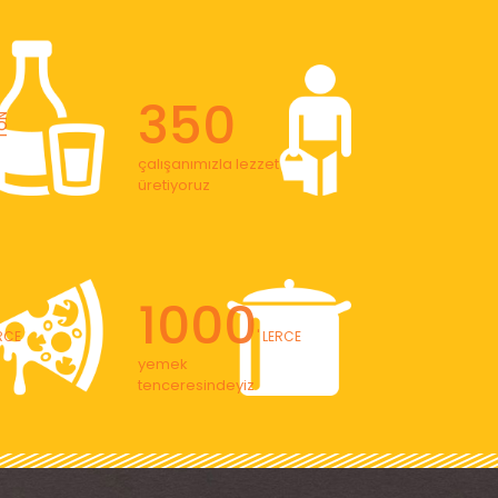
350
ON
çalışanımızla lezzet
üretiyoruz
1000
ERCE
' LERCE
yemek
tenceresindeyiz