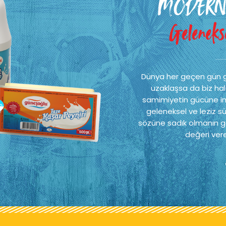
MODERN
MODERN
Gelenekse
Gelenekse
Dünya her geçen gün 
Dünya her geçen gün 
uzaklaşsa da biz hal
uzaklaşsa da biz hal
samimiyetin gücüne ina
samimiyetin gücüne ina
geleneksel ve leziz sü
geleneksel ve leziz sü
sözüne sadık olmanın ge
sözüne sadık olmanın ge
değeri vere
değeri vere