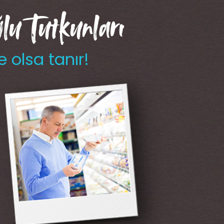
u Tutkunları
e olsa tanır!