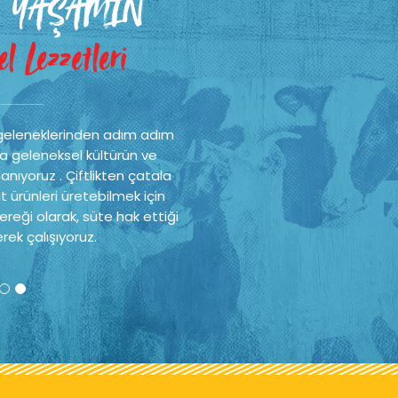
 YAŞAMIN
 YAŞAMIN
l Lezzetleri
l Lezzetleri
geleneklerinden adım adım
geleneklerinden adım adım
a geleneksel kültürün ve
a geleneksel kültürün ve
nıyoruz . Çiftlikten çatala
nıyoruz . Çiftlikten çatala
t ürünleri üretebilmek için
t ürünleri üretebilmek için
reği olarak, süte hak ettiği
reği olarak, süte hak ettiği
rek çalışıyoruz.
rek çalışıyoruz.