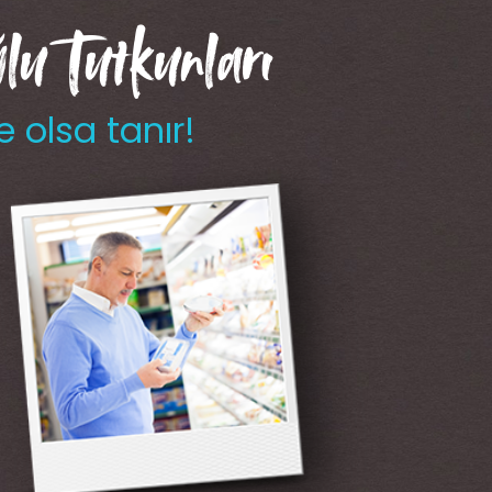
u Tutkunları
e olsa tanır!