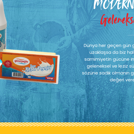
MODERN
Gelenekse
Dünya her geçen gün 
uzaklaşsa da biz hal
samimiyetin gücüne ina
geleneksel ve leziz sü
sözüne sadık olmanın ge
değeri vere