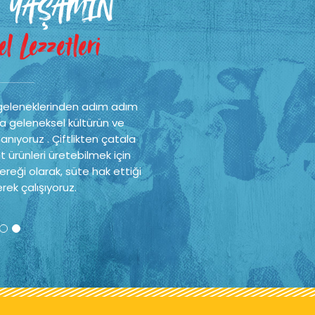
 YAŞAMIN
l Lezzetleri
geleneklerinden adım adım
a geleneksel kültürün ve
nıyoruz . Çiftlikten çatala
t ürünleri üretebilmek için
reği olarak, süte hak ettiği
rek çalışıyoruz.