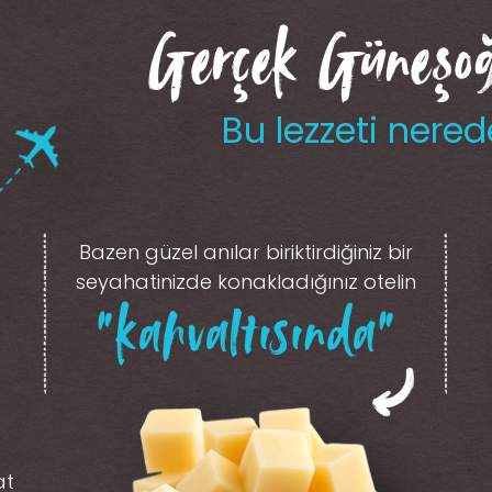
Gerçek Güneşoğl
Bu lezzeti nered
Bazen güzel anılar biriktirdiğiniz
bir
seyahatinizde konakladığınız otelin
“kahvaltısında”
at