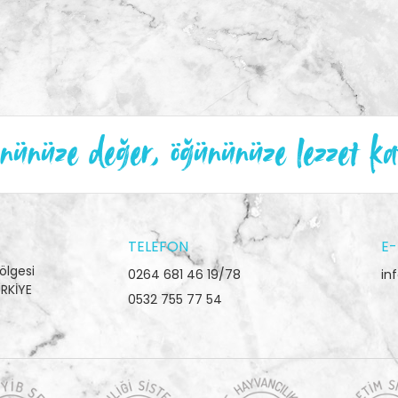
ünüze değer, öğününüze lezzet ka
TELEFON
E-
ölgesi
0264 681 46 19/78
in
RKİYE
0532 755 77 54