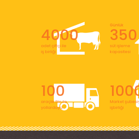
Günlük
4000
350
adet çiftçi ile
süt işleme
iş birliği
kapasitesi
100
100
araçlık filo ile
Market şubesiy
yollardayız
işbirliği