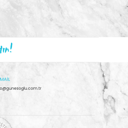
tın!
MAIL
fo@gunesoglu.com.tr