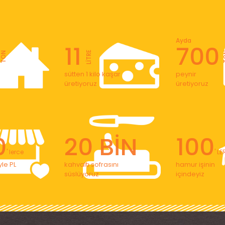
Ayda
11
700
LİTRE
TON
T
sütten 1 kilo kaşar
peynir
üretiyoruz
üretiyoruz
0
20 BİN
100
' lerce
' L
le PL
kahvaltı sofrasını
hamur işinin
süslüyoruz
içindeyiz