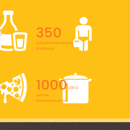
350
ON
çalışanımızla lezzet
üretiyoruz
1000
ERCE
' LERCE
yemek
tenceresindeyiz