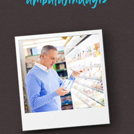
“ambalajındayız”