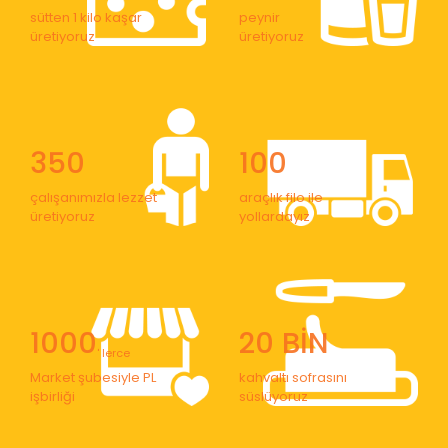
sütten 1 kilo kaşar
peynir
üretiyoruz
üretiyoruz
350
100
çalışanımızla lezzet
araçlık filo ile
üretiyoruz
yollardayız
1000
20 BİN
' lerce
Market şubesiyle PL
kahvaltı sofrasını
işbirliği
süslüyoruz