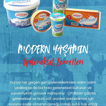
MODERN YAŞAMIN
Geleneksel Lezzetleri
Dünya her geçen gün geleneklerinden adım adım
uzaklaşsa da biz hala geleneksel kültürün ve
samimiyetin gücüne inanıyoruz . Çiftlikten çatala
geleneksel ve leziz süt ürünleri üretebilmek için
sözüne sadık olmanın gereği olarak, süte hak ettiği