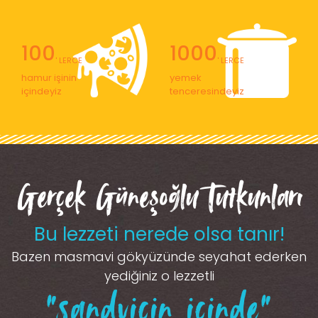
100
1000
' LERCE
' LERCE
hamur işinin
yemek
içindeyiz
tenceresindeyiz
Gerçek Güneşoğlu Tutkunları
Bu lezzeti nerede olsa tanır!
Bazen masmavi gökyüzünde seyahat ederken
yediğiniz o lezzetli
“sandviçin içinde”