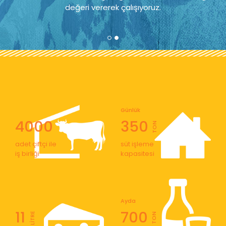
değeri vererek çalışıyoruz.
Günlük
4000
350
TON
adet çiftçi ile
süt işleme
iş birliği
kapasitesi
Ayda
11
700
LİTRE
TON