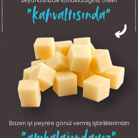
seyahatinizde konakladığınız otelin
“kahvaltısında”
Bazen iyi peynire gönül vermiş işbirliklerimizin