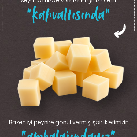
seyahatinizde konakladığınız otelin
“kahvaltısında”
Bazen iyi peynire gönül vermiş işbirliklerimizin