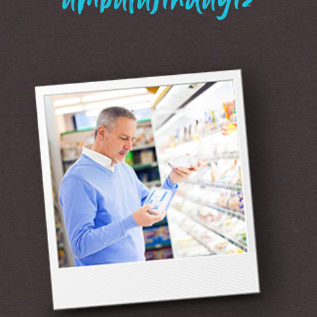
“ambalajındayız”