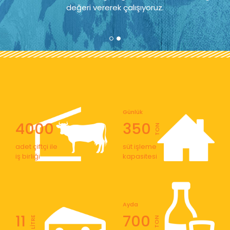
değeri vererek çalışıyoruz.
Günlük
4000
350
TON
adet çiftçi ile
süt işleme
iş birliği
kapasitesi
Ayda
11
700
LİTRE
TON