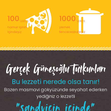
100
1000
' LERCE
' LERCE
hamur işinin
yemek
içindeyiz
tenceresindeyiz
Gerçek Güneşoğlu Tutkunları
Bu lezzeti nerede olsa tanır!
Bazen masmavi gökyüzünde seyahat ederken
yediğiniz o lezzetli
“sandviçin içinde”