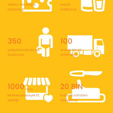
sütten 1 kilo kaşar
peynir
üretiyoruz
üretiyoruz
350
100
çalışanımızla lezzet
araçlık filo ile
üretiyoruz
yollardayız
1000
20 BİN
' lerce
Market şubesiyle PL
kahvaltı sofrasını
işbirliği
süslüyoruz