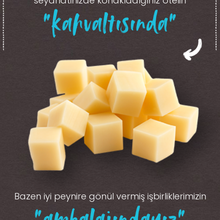
seyahatinizde konakladığınız otelin
“kahvaltısında”
Bazen iyi peynire gönül vermiş işbirliklerimizin