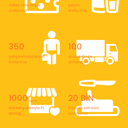
sütten 1 kilo kaşar
peynir
üretiyoruz
üretiyoruz
350
100
çalışanımızla lezzet
araçlık filo ile
üretiyoruz
yollardayız
1000
20 BİN
' lerce
Market şubesiyle PL
kahvaltı sofrasını
işbirliği
süslüyoruz