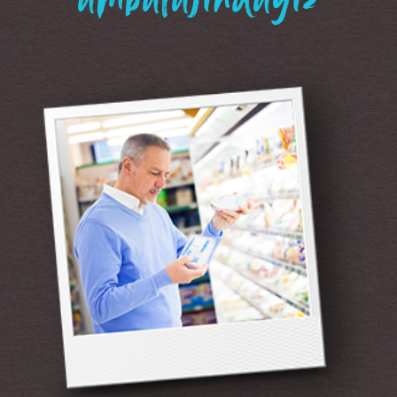
“ambalajındayız”