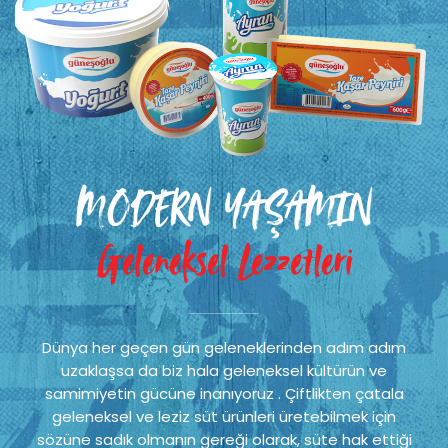
MODERN YAŞAMIN
Geleneksel Lezzetleri
Dünya her geçen gün geleneklerinden adım adım
uzaklaşsa da biz hala geleneksel kültürün ve
samimiyetin gücüne inanıyoruz . Çiftlikten çatala
geleneksel ve leziz süt ürünleri üretebilmek için
sözüne sadık olmanın gereği olarak, süte hak ettiği