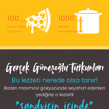
100
1000
' LERCE
' LERCE
hamur işinin
yemek
içindeyiz
tenceresindeyiz
Gerçek Güneşoğlu Tutkunları
Bu lezzeti nerede olsa tanır!
Bazen masmavi gökyüzünde seyahat ederken
yediğiniz o lezzetli
“sandviçin içinde”