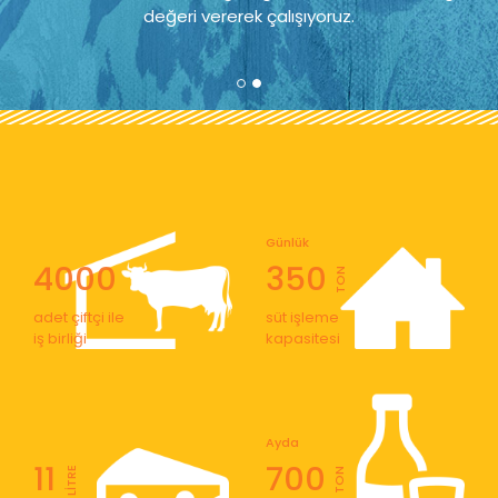
değeri vererek çalışıyoruz.
Günlük
4000
350
TON
adet çiftçi ile
süt işleme
iş birliği
kapasitesi
Ayda
11
700
LİTRE
TON