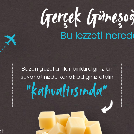
Gerçek Güneşoğl
Bu lezzeti nered
Bazen güzel anılar biriktirdiğiniz
bir
seyahatinizde konakladığınız otelin
“kahvaltısında”
at