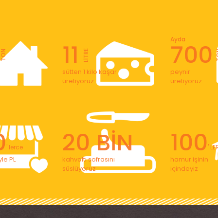
Ayda
11
700
LİTRE
TON
T
sütten 1 kilo kaşar
peynir
üretiyoruz
üretiyoruz
0
20 BİN
100
' lerce
' L
le PL
kahvaltı sofrasını
hamur işinin
süslüyoruz
içindeyiz