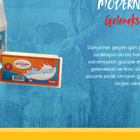
MODERN
Gelenekse
Dünya her geçen gün 
uzaklaşsa da biz hal
samimiyetin gücüne ina
geleneksel ve leziz sü
sözüne sadık olmanın ge
değeri vere