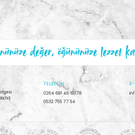
ünüze değer, öğününüze lezzet ka
TELEFON
E-
ölgesi
0264 681 46 19/78
in
RKİYE
0532 755 77 54