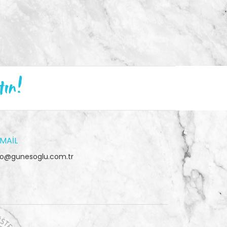
tın!
MAIL
fo@gunesoglu.com.tr