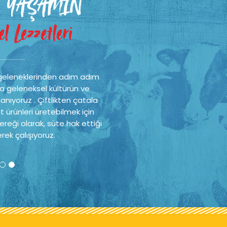
 YAŞAMIN
l Lezzetleri
geleneklerinden adım adım
a geleneksel kültürün ve
nıyoruz . Çiftlikten çatala
t ürünleri üretebilmek için
reği olarak, süte hak ettiği
rek çalışıyoruz.