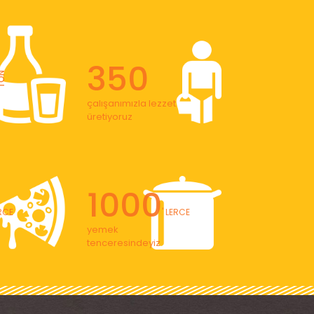
350
ON
çalışanımızla lezzet
üretiyoruz
1000
ERCE
' LERCE
yemek
tenceresindeyiz