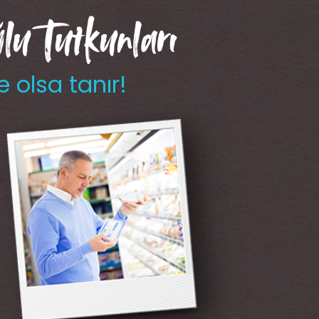
u Tutkunları
e olsa tanır!