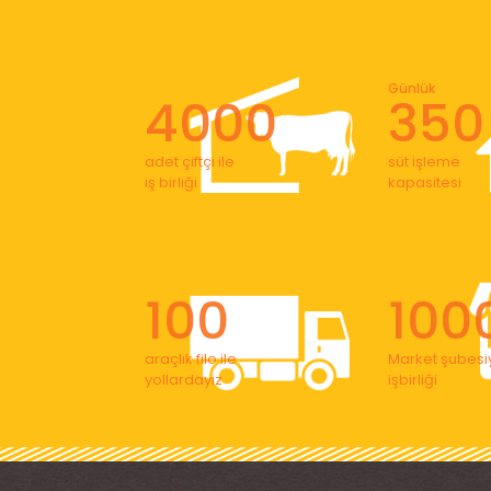
Günlük
4000
350
adet çiftçi ile
süt işleme
iş birliği
kapasitesi
100
100
araçlık filo ile
Market şubesiy
yollardayız
işbirliği