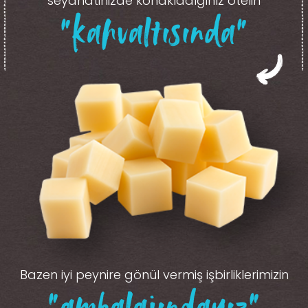
seyahatinizde konakladığınız otelin
“kahvaltısında”
Bazen iyi peynire gönül vermiş işbirliklerimizin