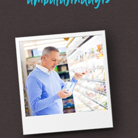
“ambalajındayız”