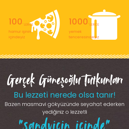
100
1000
' LERCE
' LERCE
hamur işinin
yemek
içindeyiz
tenceresindeyiz
Gerçek Güneşoğlu Tutkunları
Bu lezzeti nerede olsa tanır!
Bazen masmavi gökyüzünde seyahat ederken
yediğiniz o lezzetli
“sandviçin içinde”