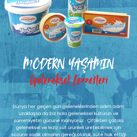
MODERN YAŞAMIN
Geleneksel Lezzetleri
Dünya her geçen gün geleneklerinden adım adım
uzaklaşsa da biz hala geleneksel kültürün ve
samimiyetin gücüne inanıyoruz . Çiftlikten çatala
geleneksel ve leziz süt ürünleri üretebilmek için
sözüne sadık olmanın gereği olarak, süte hak ettiği