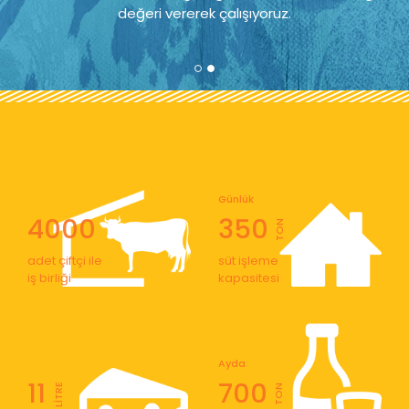
değeri vererek çalışıyoruz.
Günlük
4000
350
TON
adet çiftçi ile
süt işleme
iş birliği
kapasitesi
Ayda
11
700
LİTRE
TON