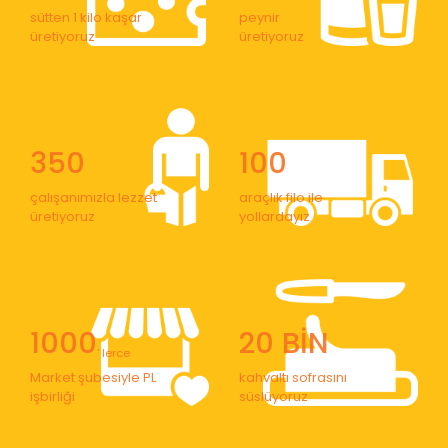
sütten 1 kilo kaşar
peynir
üretiyoruz
üretiyoruz
350
100
çalışanımızla lezzet
araçlık filo ile
üretiyoruz
yollardayız
1000
20 BİN
' lerce
Market şubesiyle PL
kahvaltı sofrasını
işbirliği
süslüyoruz