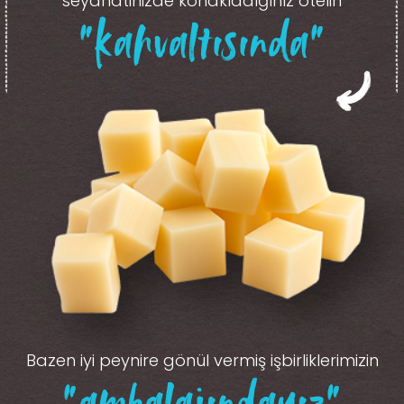
seyahatinizde konakladığınız otelin
“kahvaltısında”
Bazen iyi peynire gönül vermiş işbirliklerimizin