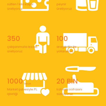
sütten 1 kilo kaşar
peynir
üretiyoruz
üretiyoruz
350
100
çalışanımızla lezzet
araçlık filo ile
üretiyoruz
yollardayız
1000
20 BİN
' lerce
Market şubesiyle PL
kahvaltı sofrasını
işbirliği
süslüyoruz