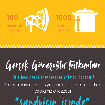
100
1000
' LERCE
' LERCE
hamur işinin
yemek
içindeyiz
tenceresindeyiz
Gerçek Güneşoğlu Tutkunları
Bu lezzeti nerede olsa tanır!
Bazen masmavi gökyüzünde seyahat ederken
yediğiniz o lezzetli
“sandviçin içinde”