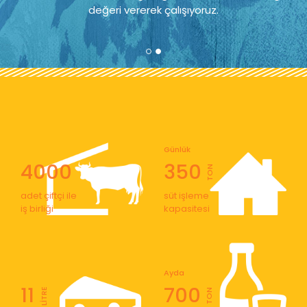
değeri vererek çalışıyoruz.
Günlük
4000
350
TON
adet çiftçi ile
süt işleme
iş birliği
kapasitesi
Ayda
11
700
LİTRE
TON