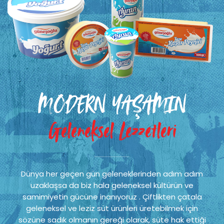
MODERN YAŞAMIN
Geleneksel Lezzetleri
Dünya her geçen gün geleneklerinden adım adım
uzaklaşsa da biz hala geleneksel kültürün ve
samimiyetin gücüne inanıyoruz . Çiftlikten çatala
geleneksel ve leziz süt ürünleri üretebilmek için
sözüne sadık olmanın gereği olarak, süte hak ettiği