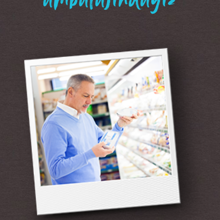
“ambalajındayız”