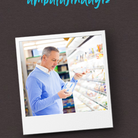
“ambalajındayız”