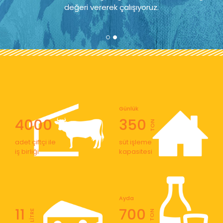
değeri vererek çalışıyoruz.
Günlük
4000
350
TON
adet çiftçi ile
süt işleme
iş birliği
kapasitesi
Ayda
11
700
LİTRE
TON