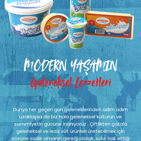
MODERN YAŞAMIN
Geleneksel Lezzetleri
Dünya her geçen gün geleneklerinden adım adım
uzaklaşsa da biz hala geleneksel kültürün ve
samimiyetin gücüne inanıyoruz . Çiftlikten çatala
geleneksel ve leziz süt ürünleri üretebilmek için
sözüne sadık olmanın gereği olarak, süte hak ettiği