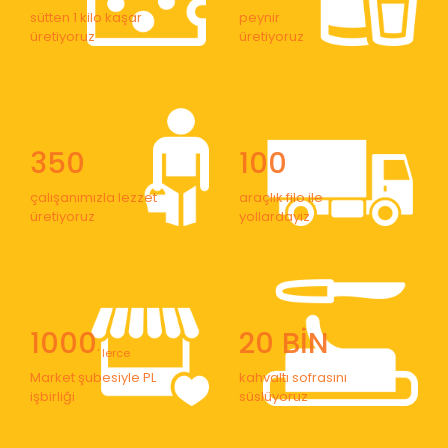
sütten 1 kilo kaşar
peynir
üretiyoruz
üretiyoruz
350
100
çalışanımızla lezzet
araçlık filo ile
üretiyoruz
yollardayız
1000
20 BİN
' lerce
Market şubesiyle PL
kahvaltı sofrasını
işbirliği
süslüyoruz