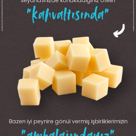
seyahatinizde konakladığınız otelin
“kahvaltısında”
Bazen iyi peynire gönül vermiş işbirliklerimizin