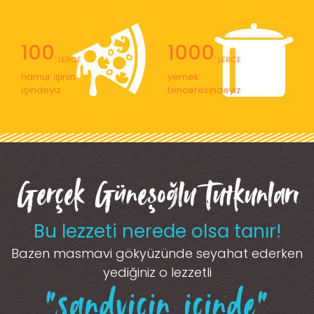
100
1000
' LERCE
' LERCE
hamur işinin
yemek
içindeyiz
tenceresindeyiz
Gerçek Güneşoğlu Tutkunları
Bu lezzeti nerede olsa tanır!
Bazen masmavi gökyüzünde seyahat ederken
yediğiniz o lezzetli
“sandviçin içinde”