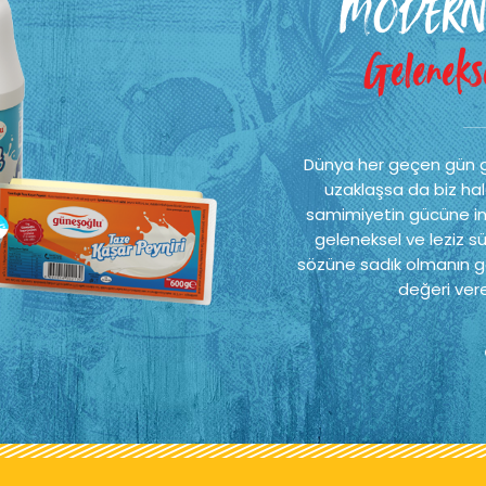
MODERN
Gelenekse
Dünya her geçen gün 
uzaklaşsa da biz hal
samimiyetin gücüne ina
geleneksel ve leziz sü
sözüne sadık olmanın ge
değeri vere