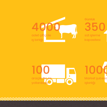
Günlük
4000
350
adet çiftçi ile
süt işleme
iş birliği
kapasitesi
100
100
araçlık filo ile
Market şubesiy
yollardayız
işbirliği