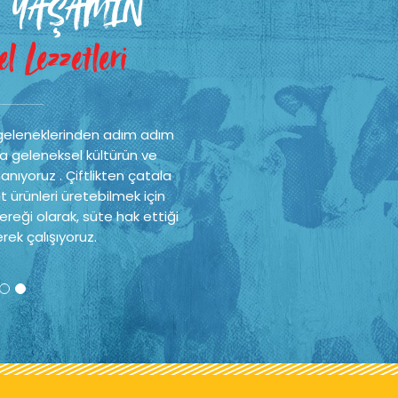
 YAŞAMIN
l Lezzetleri
geleneklerinden adım adım
a geleneksel kültürün ve
nıyoruz . Çiftlikten çatala
t ürünleri üretebilmek için
reği olarak, süte hak ettiği
rek çalışıyoruz.