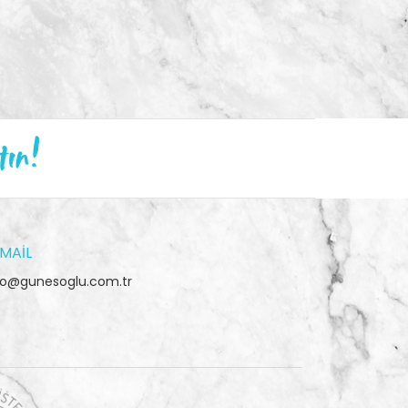
tın!
MAIL
fo@gunesoglu.com.tr