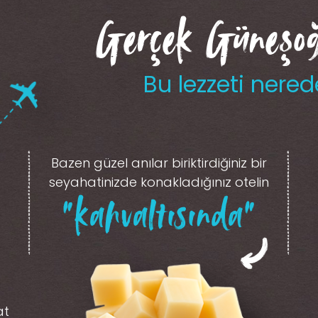
Gerçek Güneşoğl
Bu lezzeti nered
Bazen güzel anılar biriktirdiğiniz
bir
seyahatinizde konakladığınız otelin
“kahvaltısında”
at