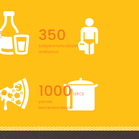
350
ON
çalışanımızla lezzet
üretiyoruz
1000
ERCE
' LERCE
yemek
tenceresindeyiz