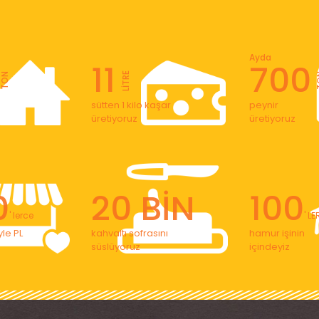
Ayda
11
700
LİTRE
TON
T
sütten 1 kilo kaşar
peynir
üretiyoruz
üretiyoruz
0
20 BİN
100
' lerce
' L
le PL
kahvaltı sofrasını
hamur işinin
süslüyoruz
içindeyiz