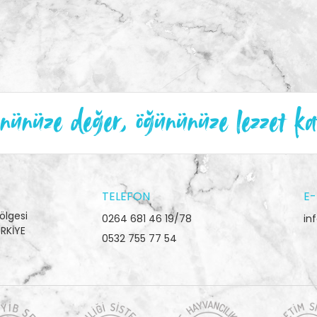
ünüze değer, öğününüze lezzet ka
TELEFON
E-
ölgesi
0264 681 46 19/78
in
RKİYE
0532 755 77 54