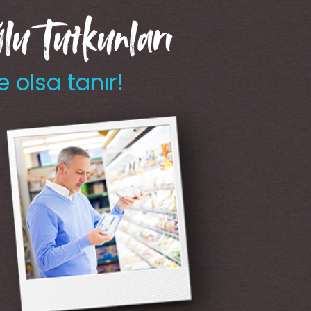
u Tutkunları
e olsa tanır!