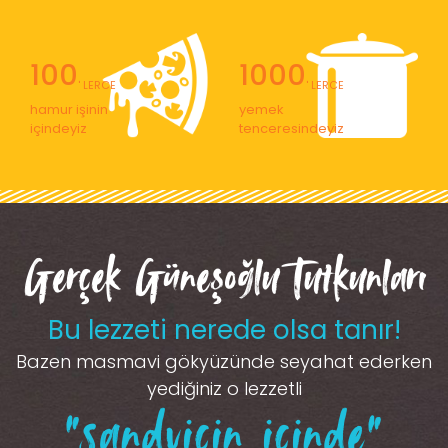
100
1000
' LERCE
' LERCE
hamur işinin
yemek
içindeyiz
tenceresindeyiz
Gerçek Güneşoğlu Tutkunları
Bu lezzeti nerede olsa tanır!
Bazen masmavi gökyüzünde seyahat ederken
yediğiniz o lezzetli
“sandviçin içinde”