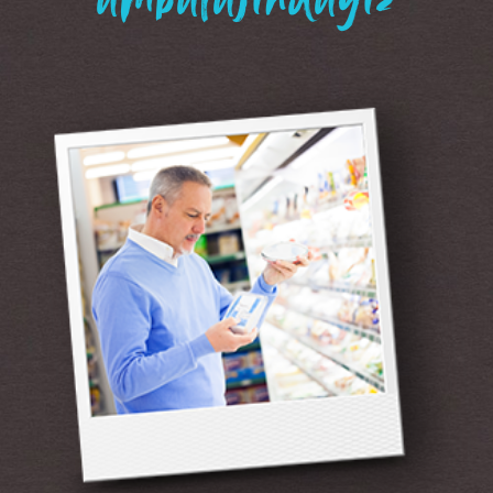
“ambalajındayız”