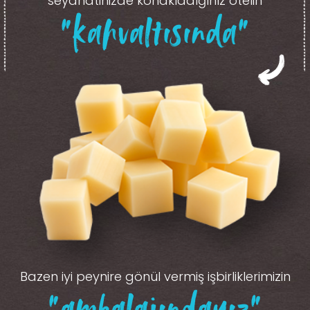
seyahatinizde konakladığınız otelin
“kahvaltısında”
Bazen iyi peynire gönül vermiş işbirliklerimizin