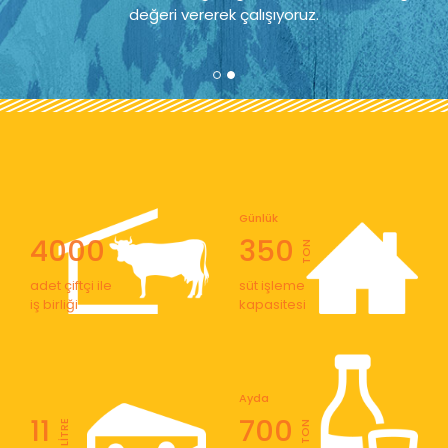
değeri vererek çalışıyoruz.
Günlük
4000
350
TON
adet çiftçi ile
süt işleme
iş birliği
kapasitesi
Ayda
11
700
LİTRE
TON