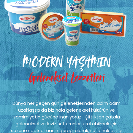
MODERN YAŞAMIN
Geleneksel Lezzetleri
Dünya her geçen gün geleneklerinden adım adım
uzaklaşsa da biz hala geleneksel kültürün ve
samimiyetin gücüne inanıyoruz . Çiftlikten çatala
geleneksel ve leziz süt ürünleri üretebilmek için
sözüne sadık olmanın gereği olarak, süte hak ettiği