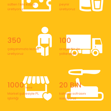
sütten 1 kilo kaşar
peynir
üretiyoruz
üretiyoruz
350
100
çalışanımızla lezzet
araçlık filo ile
üretiyoruz
yollardayız
1000
20 BİN
' lerce
Market şubesiyle PL
kahvaltı sofrasını
işbirliği
süslüyoruz