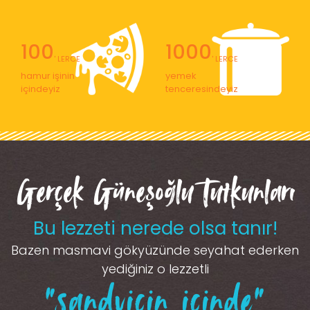
100
1000
' LERCE
' LERCE
hamur işinin
yemek
içindeyiz
tenceresindeyiz
Gerçek Güneşoğlu Tutkunları
Bu lezzeti nerede olsa tanır!
Bazen masmavi gökyüzünde seyahat ederken
yediğiniz o lezzetli
“sandviçin içinde”