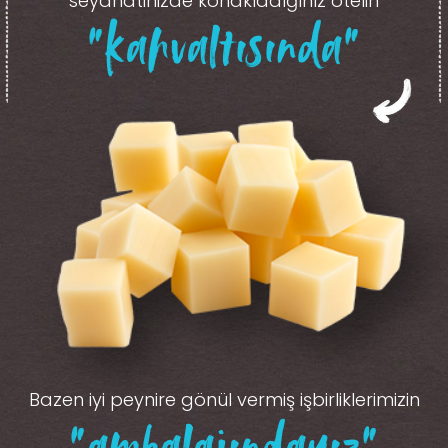
seyahatinizde konakladığınız otelin
“kahvaltısında”
Bazen iyi peynire gönül vermiş işbirliklerimizin