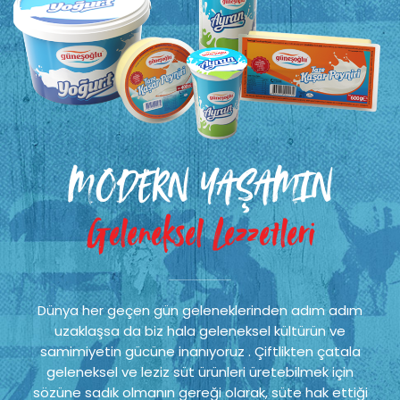
MODERN YAŞAMIN
Geleneksel Lezzetleri
Dünya her geçen gün geleneklerinden adım adım
uzaklaşsa da biz hala geleneksel kültürün ve
samimiyetin gücüne inanıyoruz . Çiftlikten çatala
geleneksel ve leziz süt ürünleri üretebilmek için
sözüne sadık olmanın gereği olarak, süte hak ettiği