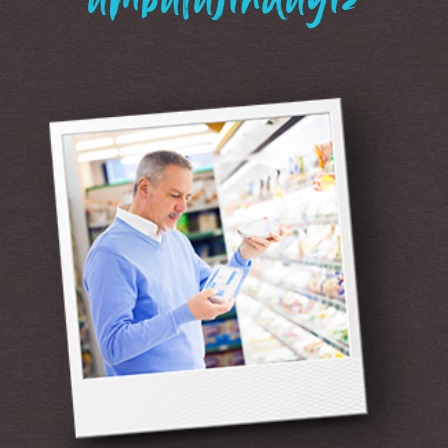
“ambalajındayız”