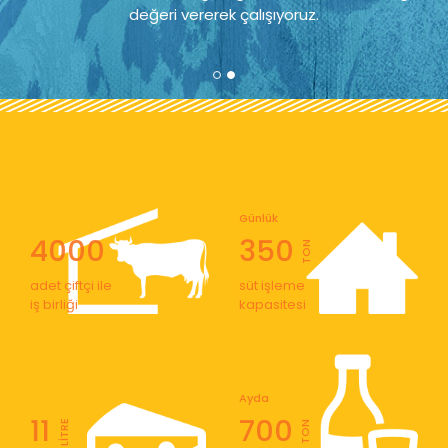
değeri vererek çalışıyoruz.
Günlük
4000
350
TON
adet çiftçi ile
süt işleme
iş birliği
kapasitesi
Ayda
11
700
LİTRE
TON