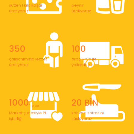
sütten 1 kilo kaşar
peynir
üretiyoruz
üretiyoruz
350
100
çalışanımızla lezzet
araçlık filo ile
üretiyoruz
yollardayız
1000
20 BİN
' lerce
Market şubesiyle PL
kahvaltı sofrasını
işbirliği
süslüyoruz