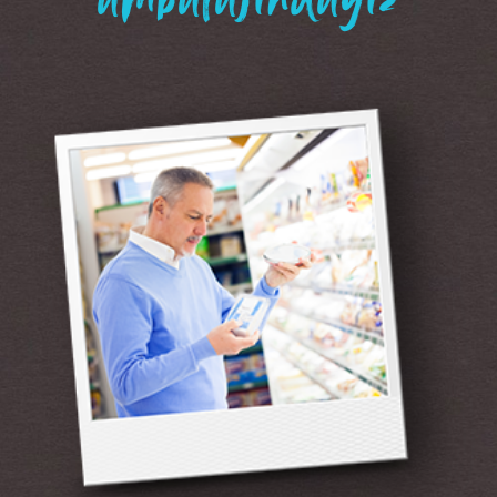
“ambalajındayız”