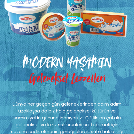
MODERN YAŞAMIN
Geleneksel Lezzetleri
Dünya her geçen gün geleneklerinden adım adım
uzaklaşsa da biz hala geleneksel kültürün ve
samimiyetin gücüne inanıyoruz . Çiftlikten çatala
geleneksel ve leziz süt ürünleri üretebilmek için
sözüne sadık olmanın gereği olarak, süte hak ettiği