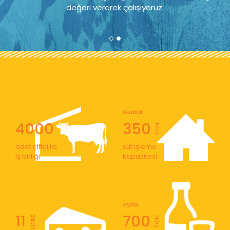
değeri vererek çalışıyoruz.
Günlük
4000
350
TON
adet çiftçi ile
süt işleme
iş birliği
kapasitesi
Ayda
11
700
LİTRE
TON