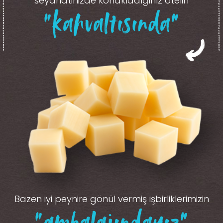
seyahatinizde konakladığınız otelin
“kahvaltısında”
Bazen iyi peynire gönül vermiş işbirliklerimizin