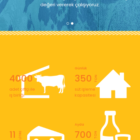
değeri vererek çalışıyoruz.
Günlük
4000
350
TON
adet çiftçi ile
süt işleme
iş birliği
kapasitesi
Ayda
11
700
LİTRE
TON