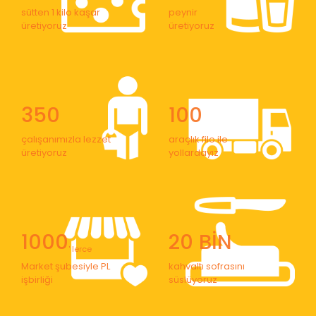
sütten 1 kilo kaşar
peynir
üretiyoruz
üretiyoruz
350
100
çalışanımızla lezzet
araçlık filo ile
üretiyoruz
yollardayız
1000
20 BİN
' lerce
Market şubesiyle PL
kahvaltı sofrasını
işbirliği
süslüyoruz