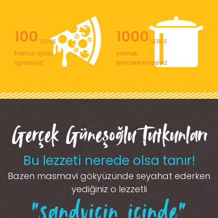
100
1000
' LERCE
' LERCE
hamur işinin
yemek
içindeyiz
tenceresindeyiz
Gerçek Güneşoğlu Tutkunları
Bu lezzeti nerede olsa tanır!
Bazen masmavi gökyüzünde seyahat ederken
yediğiniz o lezzetli
“sandviçin içinde”