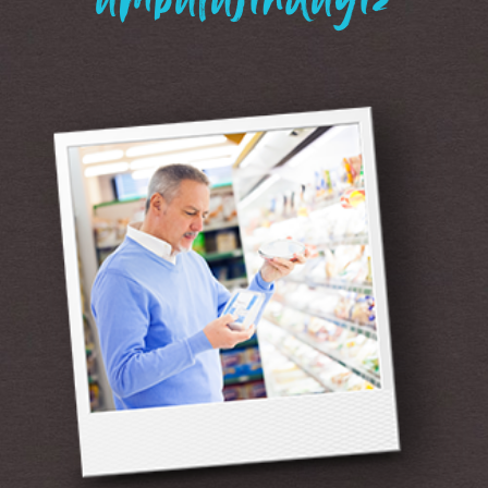
“ambalajındayız”