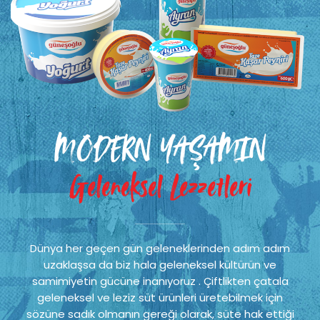
MODERN YAŞAMIN
Geleneksel Lezzetleri
Dünya her geçen gün geleneklerinden adım adım
uzaklaşsa da biz hala geleneksel kültürün ve
samimiyetin gücüne inanıyoruz . Çiftlikten çatala
geleneksel ve leziz süt ürünleri üretebilmek için
sözüne sadık olmanın gereği olarak, süte hak ettiği