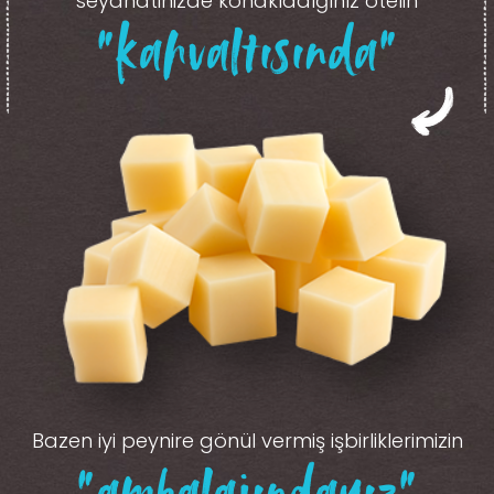
seyahatinizde konakladığınız otelin
“kahvaltısında”
Bazen iyi peynire gönül vermiş işbirliklerimizin