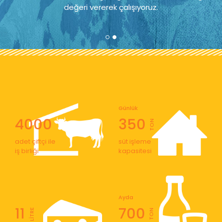
değeri vererek çalışıyoruz.
Günlük
4000
350
TON
adet çiftçi ile
süt işleme
iş birliği
kapasitesi
Ayda
11
700
LİTRE
TON