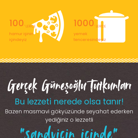
100
1000
' LERCE
' LERCE
hamur işinin
yemek
içindeyiz
tenceresindeyiz
Gerçek Güneşoğlu Tutkunları
Bu lezzeti nerede olsa tanır!
Bazen masmavi gökyüzünde seyahat ederken
yediğiniz o lezzetli
“sandviçin içinde”