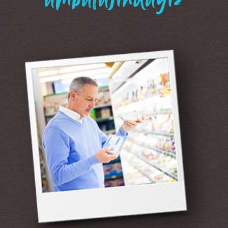
“ambalajındayız”