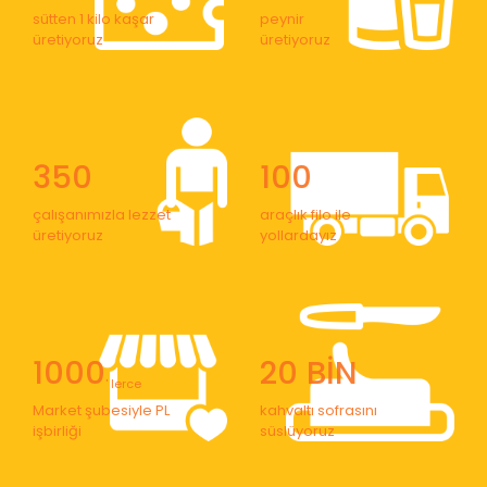
sütten 1 kilo kaşar
peynir
üretiyoruz
üretiyoruz
350
100
çalışanımızla lezzet
araçlık filo ile
üretiyoruz
yollardayız
1000
20 BİN
' lerce
Market şubesiyle PL
kahvaltı sofrasını
işbirliği
süslüyoruz