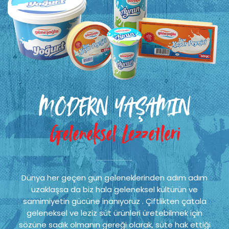
MODERN YAŞAMIN
Geleneksel Lezzetleri
Dünya her geçen gün geleneklerinden adım adım
uzaklaşsa da biz hala geleneksel kültürün ve
samimiyetin gücüne inanıyoruz . Çiftlikten çatala
geleneksel ve leziz süt ürünleri üretebilmek için
sözüne sadık olmanın gereği olarak, süte hak ettiği