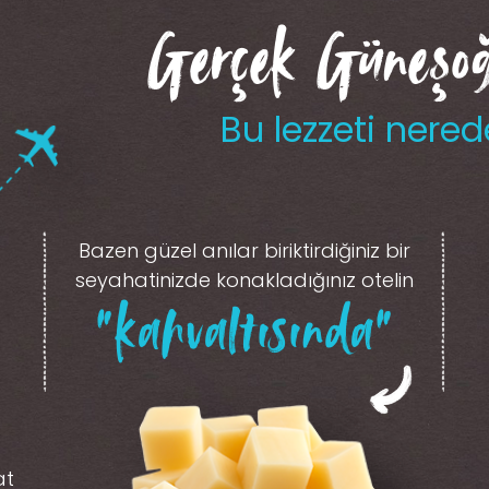
Gerçek Güneşoğl
Bu lezzeti nered
Bazen güzel anılar biriktirdiğiniz
bir
seyahatinizde konakladığınız otelin
“kahvaltısında”
at