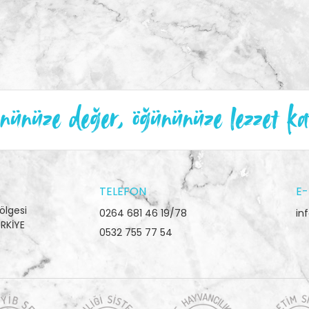
ünüze değer, öğününüze lezzet ka
TELEFON
E-
ölgesi
0264 681 46 19/78
in
RKİYE
0532 755 77 54