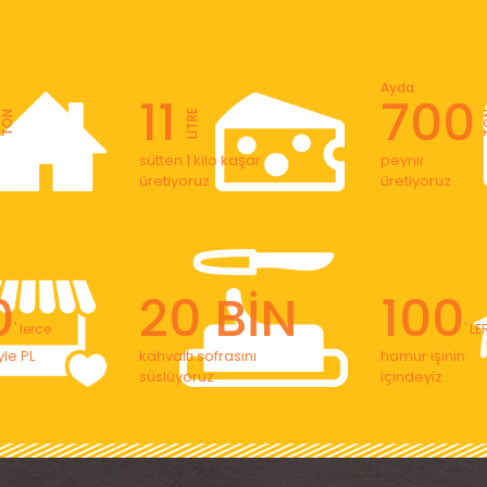
Ayda
11
700
LİTRE
TON
T
sütten 1 kilo kaşar
peynir
üretiyoruz
üretiyoruz
0
20 BİN
100
' lerce
' L
le PL
kahvaltı sofrasını
hamur işinin
süslüyoruz
içindeyiz