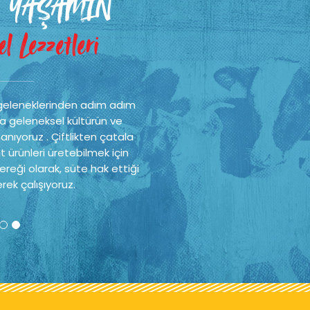
 YAŞAMIN
l Lezzetleri
geleneklerinden adım adım
a geleneksel kültürün ve
nıyoruz . Çiftlikten çatala
t ürünleri üretebilmek için
reği olarak, süte hak ettiği
rek çalışıyoruz.