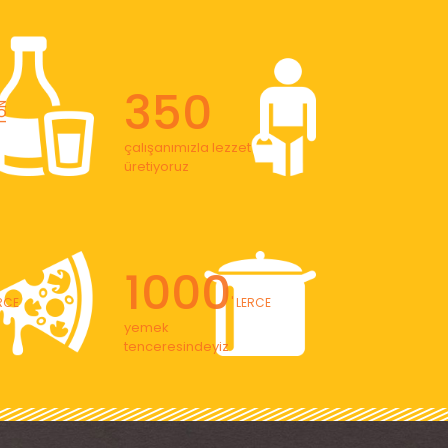
350
ON
çalışanımızla lezzet
üretiyoruz
1000
ERCE
' LERCE
yemek
tenceresindeyiz