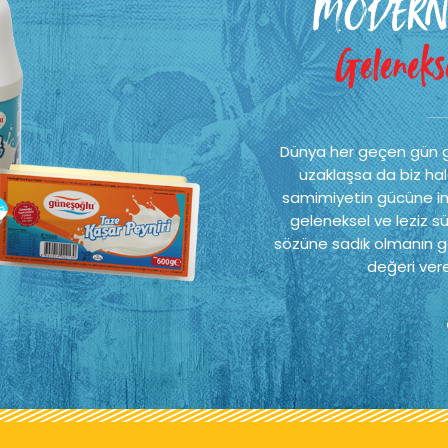
MODERN
Gelenekse
Dünya her geçen gün 
uzaklaşsa da biz hal
samimiyetin gücüne ina
geleneksel ve leziz sü
sözüne sadık olmanın ge
değeri vere