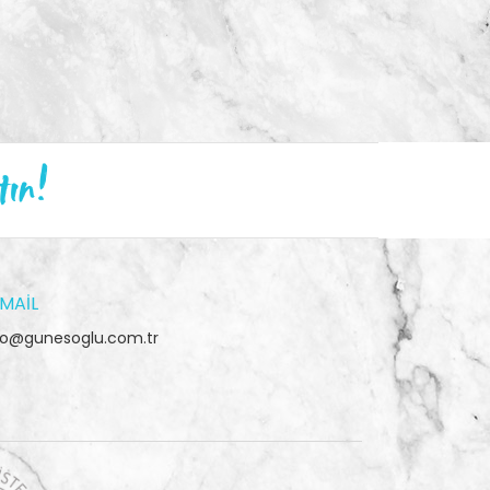
tın!
MAIL
fo@gunesoglu.com.tr