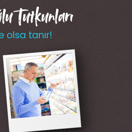
u Tutkunları
e olsa tanır!