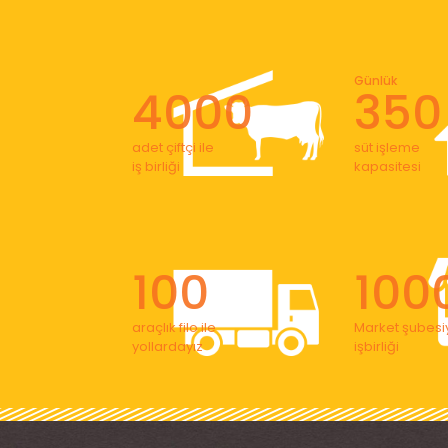
Günlük
4000
350
adet çiftçi ile
süt işleme
iş birliği
kapasitesi
100
100
araçlık filo ile
Market şubesiy
yollardayız
işbirliği