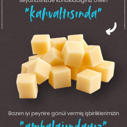
seyahatinizde konakladığınız otelin
“kahvaltısında”
Bazen iyi peynire gönül vermiş işbirliklerimizin