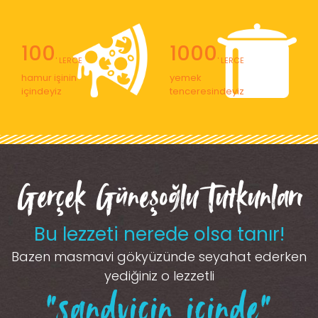
100
1000
' LERCE
' LERCE
hamur işinin
yemek
içindeyiz
tenceresindeyiz
Gerçek Güneşoğlu Tutkunları
Bu lezzeti nerede olsa tanır!
Bazen masmavi gökyüzünde seyahat ederken
yediğiniz o lezzetli
“sandviçin içinde”