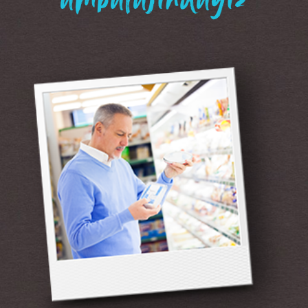
“ambalajındayız”