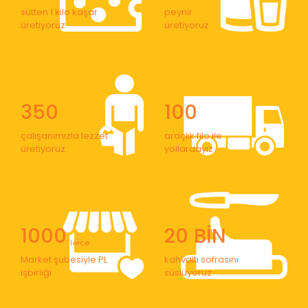
sütten 1 kilo kaşar
peynir
üretiyoruz
üretiyoruz
350
100
çalışanımızla lezzet
araçlık filo ile
üretiyoruz
yollardayız
1000
20 BİN
' lerce
Market şubesiyle PL
kahvaltı sofrasını
işbirliği
süslüyoruz