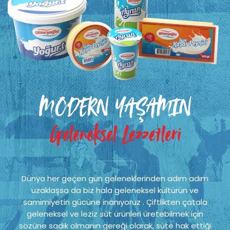
MODERN YAŞAMIN
Geleneksel Lezzetleri
Dünya her geçen gün geleneklerinden adım adım
uzaklaşsa da biz hala geleneksel kültürün ve
samimiyetin gücüne inanıyoruz . Çiftlikten çatala
geleneksel ve leziz süt ürünleri üretebilmek için
sözüne sadık olmanın gereği olarak, süte hak ettiği