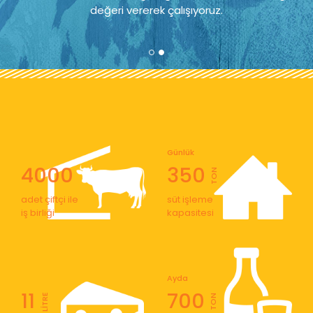
değeri vererek çalışıyoruz.
Günlük
4000
350
TON
adet çiftçi ile
süt işleme
iş birliği
kapasitesi
Ayda
11
700
LİTRE
TON