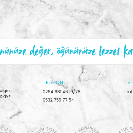
ünüze değer, öğününüze lezzet ka
TELEFON
E-
ölgesi
0264 681 46 19/78
in
RKİYE
0532 755 77 54