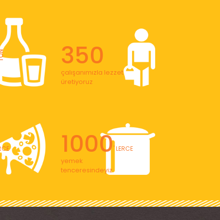
350
ON
çalışanımızla lezzet
üretiyoruz
1000
ERCE
' LERCE
yemek
tenceresindeyiz