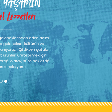
 YAŞAMIN
l Lezzetleri
geleneklerinden adım adım
a geleneksel kültürün ve
nıyoruz . Çiftlikten çatala
t ürünleri üretebilmek için
reği olarak, süte hak ettiği
rek çalışıyoruz.