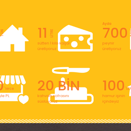
Ayda
11
700
LİTRE
TON
T
sütten 1 kilo kaşar
peynir
üretiyoruz
üretiyoruz
0
20 BİN
100
' lerce
' L
le PL
kahvaltı sofrasını
hamur işinin
süslüyoruz
içindeyiz