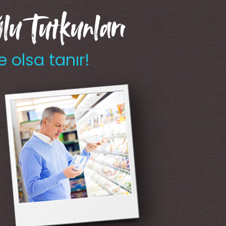
u Tutkunları
e olsa tanır!