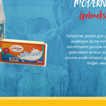
MODERN
Gelenekse
Dünya her geçen gün 
uzaklaşsa da biz hal
samimiyetin gücüne ina
geleneksel ve leziz sü
sözüne sadık olmanın ge
değeri vere