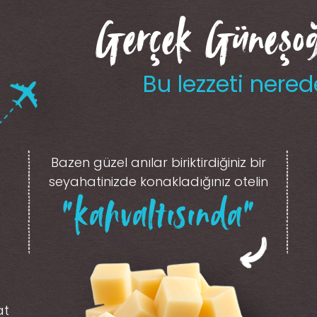
Gerçek Güneşoğl
Bu lezzeti nered
Bazen güzel anılar biriktirdiğiniz
bir
seyahatinizde konakladığınız otelin
“kahvaltısında”
at