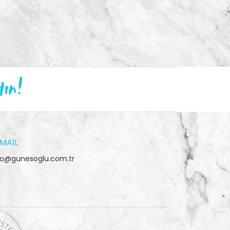
tın!
MAIL
fo@gunesoglu.com.tr