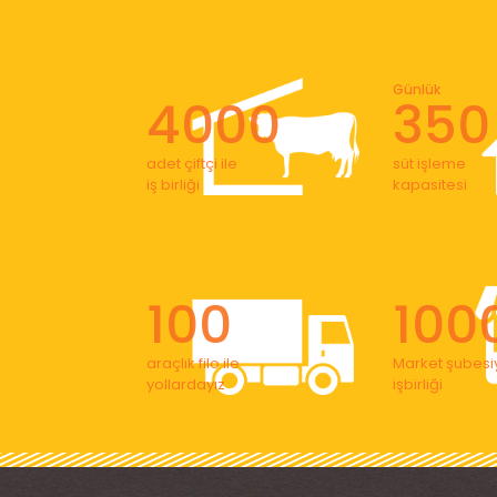
Günlük
4000
350
adet çiftçi ile
süt işleme
iş birliği
kapasitesi
100
100
araçlık filo ile
Market şubesiy
yollardayız
işbirliği