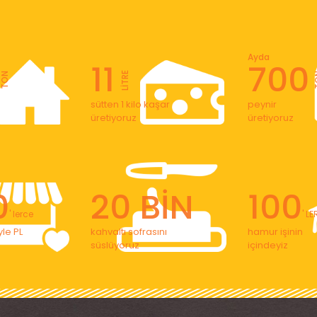
Ayda
11
700
LİTRE
TON
T
sütten 1 kilo kaşar
peynir
üretiyoruz
üretiyoruz
0
20 BİN
100
' lerce
' L
le PL
kahvaltı sofrasını
hamur işinin
süslüyoruz
içindeyiz