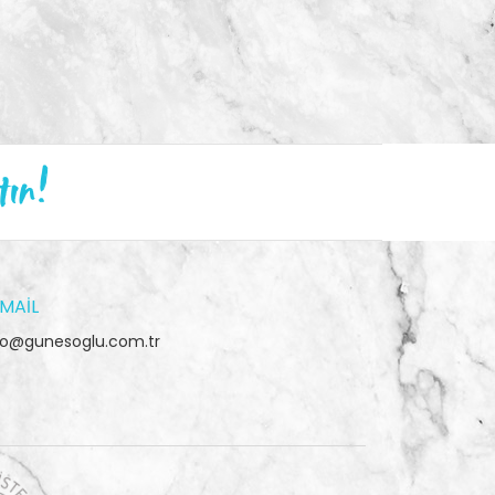
tın!
MAIL
fo@gunesoglu.com.tr