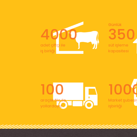
Günlük
4000
350
adet çiftçi ile
süt işleme
iş birliği
kapasitesi
100
100
araçlık filo ile
Market şubesiy
yollardayız
işbirliği