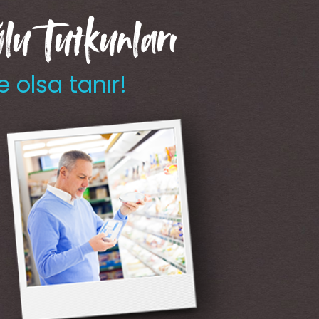
u Tutkunları
e olsa tanır!