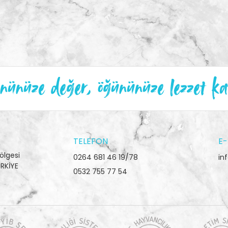
ünüze değer, öğününüze lezzet ka
TELEFON
E-
ölgesi
0264 681 46 19/78
in
RKİYE
0532 755 77 54