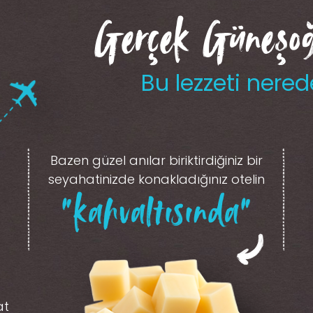
Gerçek Güneşoğl
Bu lezzeti nered
Bazen güzel anılar biriktirdiğiniz
bir
seyahatinizde konakladığınız otelin
“kahvaltısında”
at