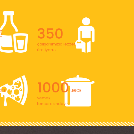
350
ON
çalışanımızla lezzet
üretiyoruz
1000
ERCE
' LERCE
yemek
tenceresindeyiz