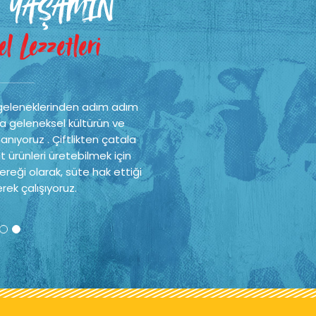
 YAŞAMIN
l Lezzetleri
geleneklerinden adım adım
a geleneksel kültürün ve
nıyoruz . Çiftlikten çatala
t ürünleri üretebilmek için
reği olarak, süte hak ettiği
rek çalışıyoruz.