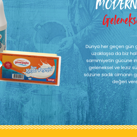
MODERN
Gelenekse
Dünya her geçen gün 
uzaklaşsa da biz hal
samimiyetin gücüne ina
geleneksel ve leziz sü
sözüne sadık olmanın ge
değeri vere