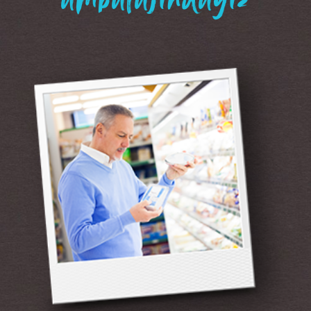
“ambalajındayız”