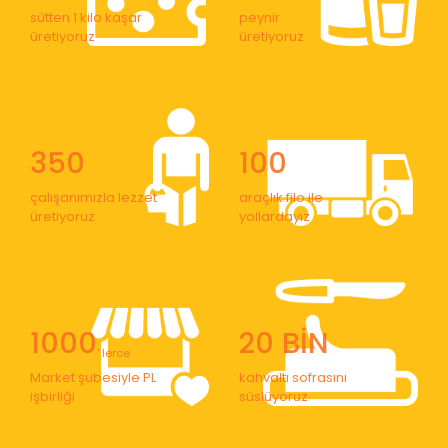
sütten 1 kilo kaşar
peynir
üretiyoruz
üretiyoruz
350
100
çalışanımızla lezzet
araçlık filo ile
üretiyoruz
yollardayız
1000
20 BİN
' lerce
Market şubesiyle PL
kahvaltı sofrasını
işbirliği
süslüyoruz