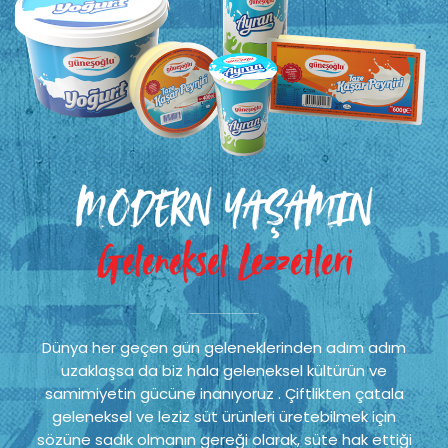
MODERN YAŞAMIN
Geleneksel Lezzetleri
Dünya her geçen gün geleneklerinden adım adım
uzaklaşsa da biz hala geleneksel kültürün ve
samimiyetin gücüne inanıyoruz . Çiftlikten çatala
geleneksel ve leziz süt ürünleri üretebilmek için
sözüne sadık olmanın gereği olarak, süte hak ettiği