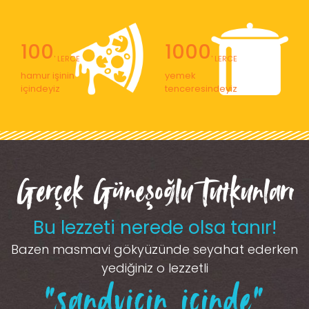
100
1000
' LERCE
' LERCE
hamur işinin
yemek
içindeyiz
tenceresindeyiz
Gerçek Güneşoğlu Tutkunları
Bu lezzeti nerede olsa tanır!
Bazen masmavi gökyüzünde seyahat ederken
yediğiniz o lezzetli
“sandviçin içinde”