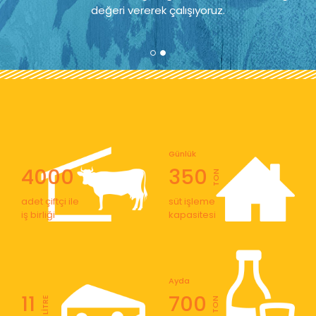
değeri vererek çalışıyoruz.
Günlük
4000
350
TON
adet çiftçi ile
süt işleme
iş birliği
kapasitesi
Ayda
11
700
LİTRE
TON