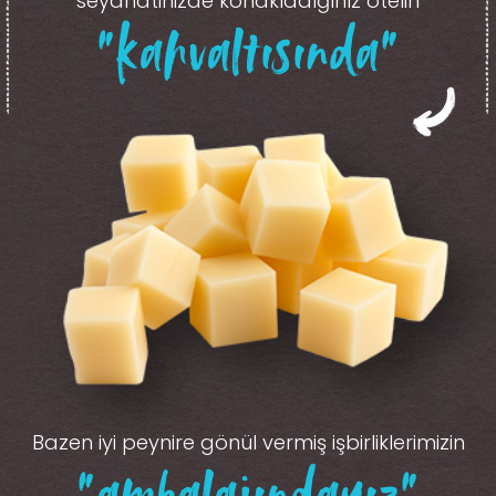
seyahatinizde konakladığınız otelin
“kahvaltısında”
Bazen iyi peynire gönül vermiş işbirliklerimizin