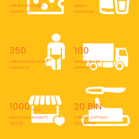
sütten 1 kilo kaşar
peynir
üretiyoruz
üretiyoruz
350
100
çalışanımızla lezzet
araçlık filo ile
üretiyoruz
yollardayız
1000
20 BİN
' lerce
Market şubesiyle PL
kahvaltı sofrasını
işbirliği
süslüyoruz