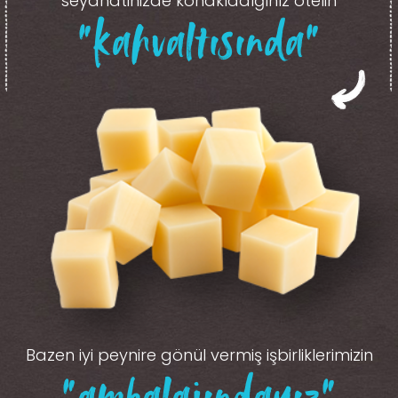
seyahatinizde konakladığınız otelin
“kahvaltısında”
Bazen iyi peynire gönül vermiş işbirliklerimizin