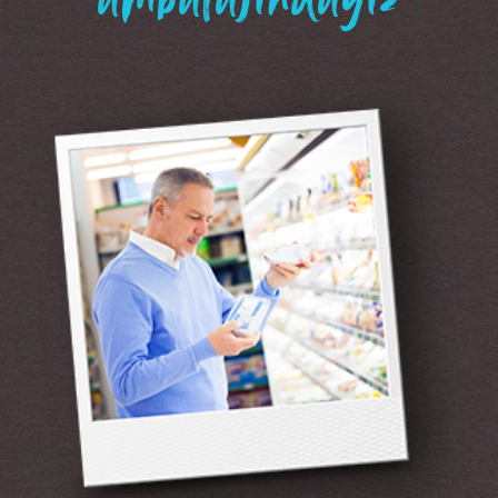
“ambalajındayız”