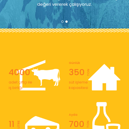
değeri vererek çalışıyoruz.
Günlük
4000
350
TON
adet çiftçi ile
süt işleme
iş birliği
kapasitesi
Ayda
11
700
LİTRE
TON