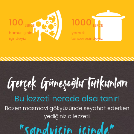
100
1000
' LERCE
' LERCE
hamur işinin
yemek
içindeyiz
tenceresindeyiz
Gerçek Güneşoğlu Tutkunları
Bu lezzeti nerede olsa tanır!
Bazen masmavi gökyüzünde seyahat ederken
yediğiniz o lezzetli
“sandviçin içinde”