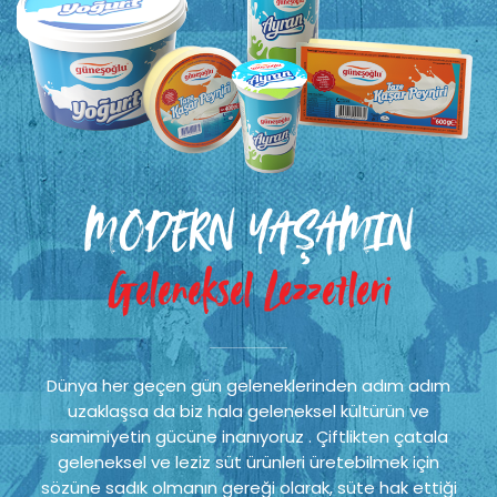
MODERN YAŞAMIN
Geleneksel Lezzetleri
Dünya her geçen gün geleneklerinden adım adım
uzaklaşsa da biz hala geleneksel kültürün ve
samimiyetin gücüne inanıyoruz . Çiftlikten çatala
geleneksel ve leziz süt ürünleri üretebilmek için
sözüne sadık olmanın gereği olarak, süte hak ettiği