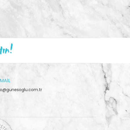
tın!
MAIL
fo@gunesoglu.com.tr