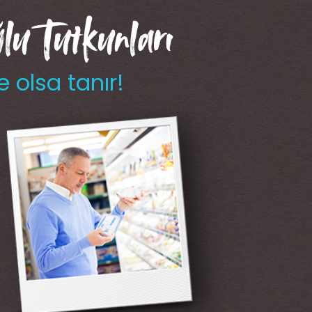
u Tutkunları
e olsa tanır!