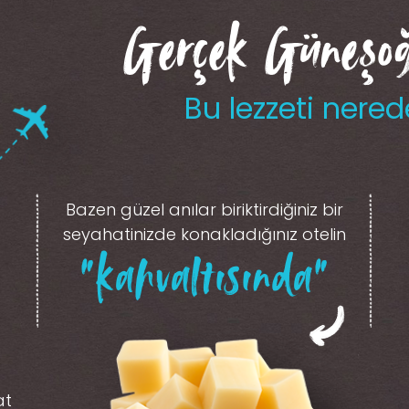
Gerçek Güneşoğl
Bu lezzeti nered
Bazen güzel anılar biriktirdiğiniz
bir
seyahatinizde konakladığınız otelin
“kahvaltısında”
at