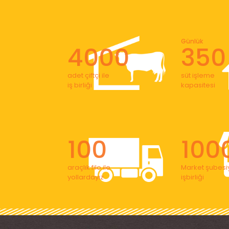
Günlük
4000
350
adet çiftçi ile
süt işleme
iş birliği
kapasitesi
100
100
araçlık filo ile
Market şubesiy
yollardayız
işbirliği