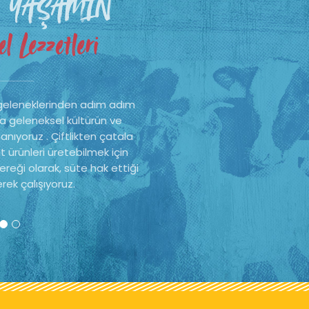
 YAŞAMIN
l Lezzetleri
geleneklerinden adım adım
a geleneksel kültürün ve
nıyoruz . Çiftlikten çatala
t ürünleri üretebilmek için
reği olarak, süte hak ettiği
rek çalışıyoruz.