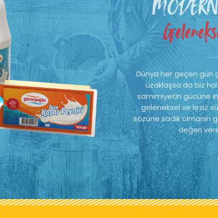
MODERN
Gelenekse
Dünya her geçen gün 
uzaklaşsa da biz hal
samimiyetin gücüne ina
geleneksel ve leziz sü
sözüne sadık olmanın ge
değeri vere