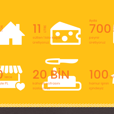
Ayda
11
700
LİTRE
TON
T
sütten 1 kilo kaşar
peynir
üretiyoruz
üretiyoruz
0
20 BİN
100
' lerce
' L
le PL
kahvaltı sofrasını
hamur işinin
süslüyoruz
içindeyiz