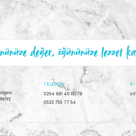
ünüze değer, öğününüze lezzet ka
TELEFON
E-
ölgesi
0264 681 46 19/78
in
RKİYE
0532 755 77 54