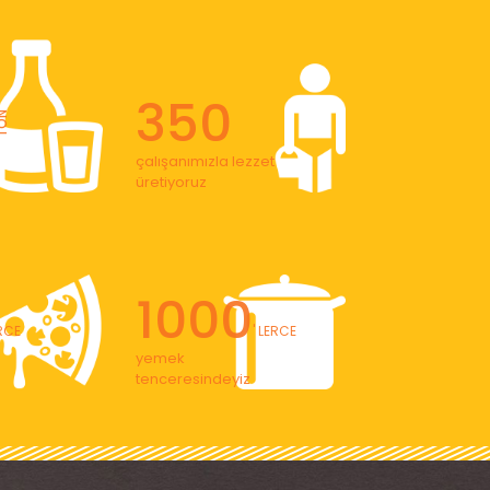
350
ON
çalışanımızla lezzet
üretiyoruz
1000
ERCE
' LERCE
yemek
tenceresindeyiz