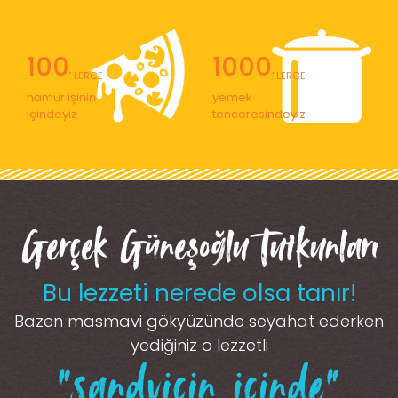
100
1000
' LERCE
' LERCE
hamur işinin
yemek
içindeyiz
tenceresindeyiz
Gerçek Güneşoğlu Tutkunları
Bu lezzeti nerede olsa tanır!
Bazen masmavi gökyüzünde seyahat ederken
yediğiniz o lezzetli
“sandviçin içinde”