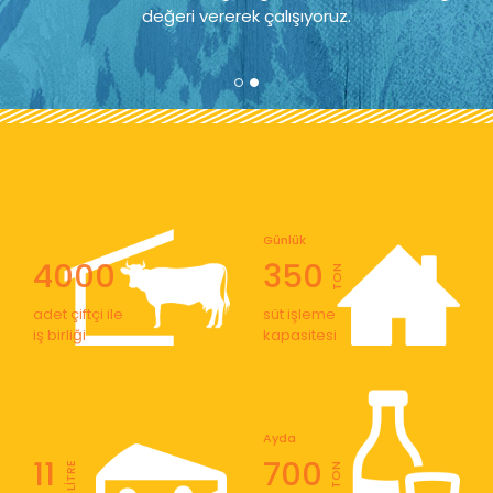
değeri vererek çalışıyoruz.
Günlük
4000
350
TON
adet çiftçi ile
süt işleme
iş birliği
kapasitesi
Ayda
11
700
LİTRE
TON