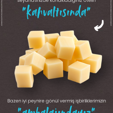
seyahatinizde konakladığınız otelin
“kahvaltısında”
Bazen iyi peynire gönül vermiş işbirliklerimizin