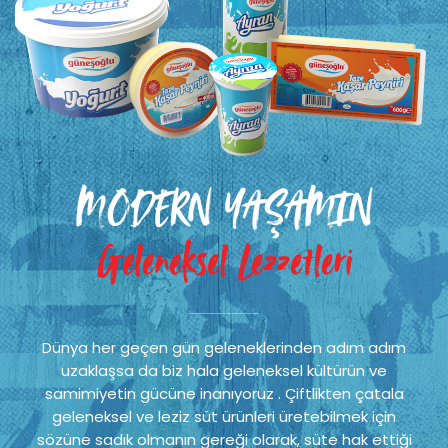
MODERN YAŞAMIN
Geleneksel Lezzetleri
Dünya her geçen gün geleneklerinden adım adım
uzaklaşsa da biz hala geleneksel kültürün ve
samimiyetin gücüne inanıyoruz . Çiftlikten çatala
geleneksel ve leziz süt ürünleri üretebilmek için
sözüne sadık olmanın gereği olarak, süte hak ettiği