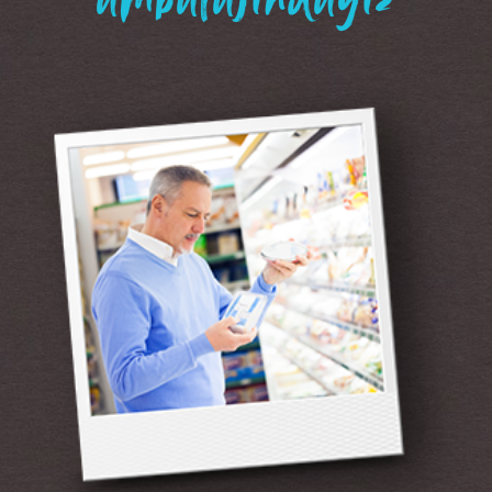
“ambalajındayız”