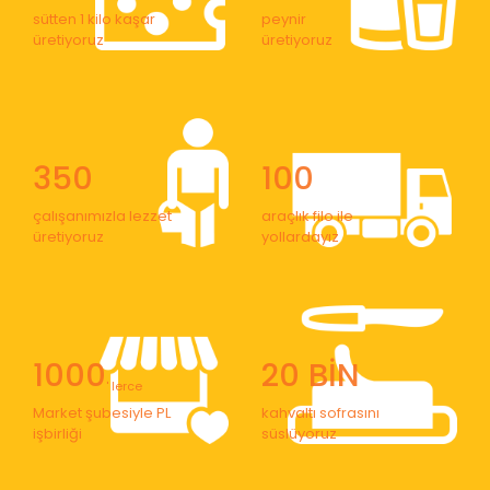
sütten 1 kilo kaşar
peynir
üretiyoruz
üretiyoruz
350
100
çalışanımızla lezzet
araçlık filo ile
üretiyoruz
yollardayız
1000
20 BİN
' lerce
Market şubesiyle PL
kahvaltı sofrasını
işbirliği
süslüyoruz