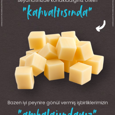
seyahatinizde konakladığınız otelin
“kahvaltısında”
Bazen iyi peynire gönül vermiş işbirliklerimizin