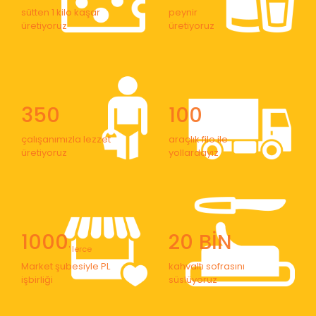
sütten 1 kilo kaşar
peynir
üretiyoruz
üretiyoruz
350
100
çalışanımızla lezzet
araçlık filo ile
üretiyoruz
yollardayız
1000
20 BİN
' lerce
Market şubesiyle PL
kahvaltı sofrasını
işbirliği
süslüyoruz