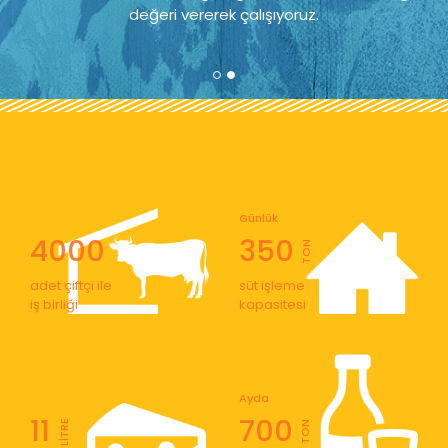
değeri vererek çalışıyoruz.
Günlük
4000
350
TON
adet çiftçi ile
süt işleme
iş birliği
kapasitesi
Ayda
11
700
LİTRE
TON