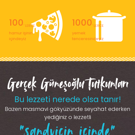
100
1000
' LERCE
' LERCE
hamur işinin
yemek
içindeyiz
tenceresindeyiz
Gerçek Güneşoğlu Tutkunları
Bu lezzeti nerede olsa tanır!
Bazen masmavi gökyüzünde seyahat ederken
yediğiniz o lezzetli
“sandviçin içinde”