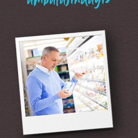
“ambalajındayız”