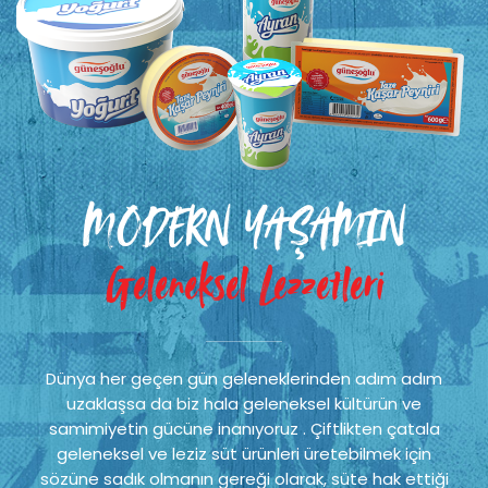
MODERN YAŞAMIN
Geleneksel Lezzetleri
Dünya her geçen gün geleneklerinden adım adım
uzaklaşsa da biz hala geleneksel kültürün ve
samimiyetin gücüne inanıyoruz . Çiftlikten çatala
geleneksel ve leziz süt ürünleri üretebilmek için
sözüne sadık olmanın gereği olarak, süte hak ettiği