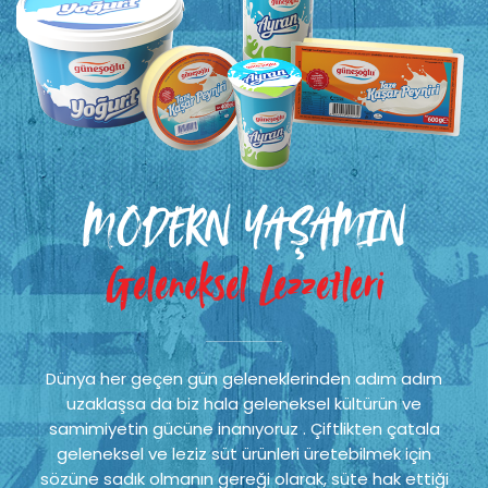
MODERN YAŞAMIN
Geleneksel Lezzetleri
Dünya her geçen gün geleneklerinden adım adım
uzaklaşsa da biz hala geleneksel kültürün ve
samimiyetin gücüne inanıyoruz . Çiftlikten çatala
geleneksel ve leziz süt ürünleri üretebilmek için
sözüne sadık olmanın gereği olarak, süte hak ettiği