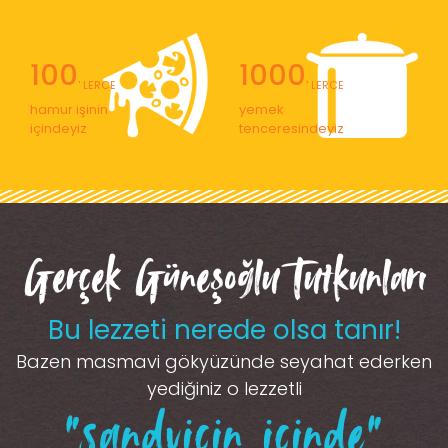
100
1000
' LERCE
' LERCE
hamur işinin
yemek
içindeyiz
tenceresindeyiz
Gerçek Güneşoğlu Tutkunları
Bu lezzeti nerede olsa tanır!
Bazen masmavi gökyüzünde seyahat ederken
yediğiniz o lezzetli
“sandviçin içinde”