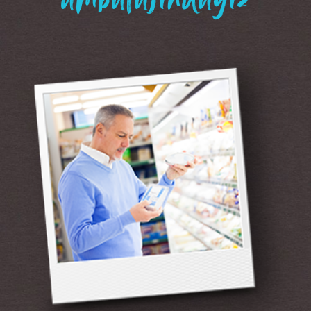
“ambalajındayız”