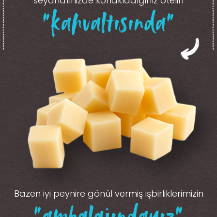
seyahatinizde konakladığınız otelin
“kahvaltısında”
Bazen iyi peynire gönül vermiş işbirliklerimizin