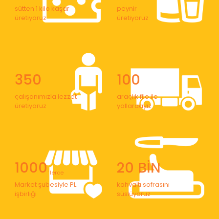
sütten 1 kilo kaşar
peynir
üretiyoruz
üretiyoruz
350
100
çalışanımızla lezzet
araçlık filo ile
üretiyoruz
yollardayız
1000
20 BİN
' lerce
Market şubesiyle PL
kahvaltı sofrasını
işbirliği
süslüyoruz