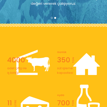
değeri vererek çalışıyoruz.
Günlük
4000
350
TON
adet çiftçi ile
süt işleme
iş birliği
kapasitesi
Ayda
11
700
LİTRE
TON