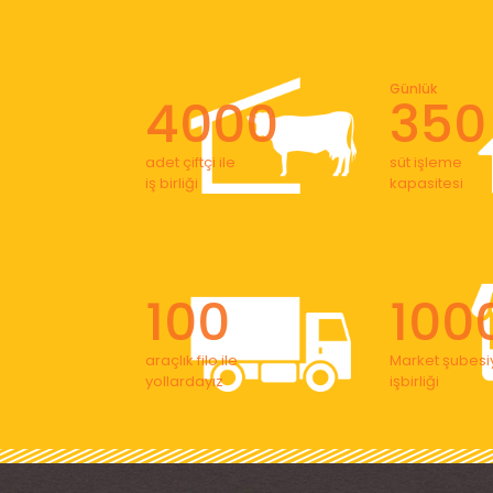
Günlük
4000
350
adet çiftçi ile
süt işleme
iş birliği
kapasitesi
100
100
araçlık filo ile
Market şubesiy
yollardayız
işbirliği