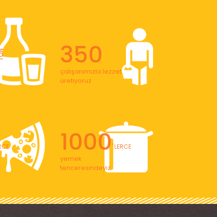
350
ON
çalışanımızla lezzet
üretiyoruz
1000
ERCE
' LERCE
yemek
tenceresindeyiz