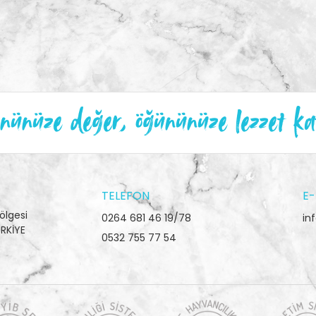
ünüze değer, öğününüze lezzet ka
TELEFON
E-
ölgesi
0264 681 46 19/78
in
RKİYE
0532 755 77 54