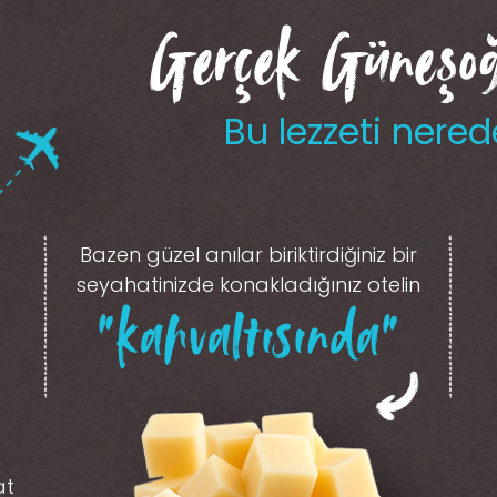
Gerçek Güneşoğl
Bu lezzeti nered
Bazen güzel anılar biriktirdiğiniz
bir
seyahatinizde konakladığınız otelin
“kahvaltısında”
at