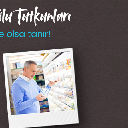
u Tutkunları
e olsa tanır!