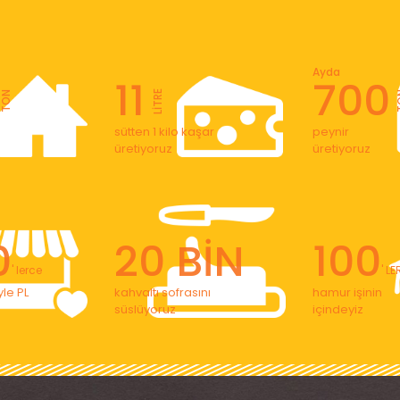
Ayda
11
700
LİTRE
TON
T
sütten 1 kilo kaşar
peynir
üretiyoruz
üretiyoruz
0
20 BİN
100
' lerce
' L
le PL
kahvaltı sofrasını
hamur işinin
süslüyoruz
içindeyiz