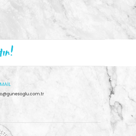
tın!
MAIL
fo@gunesoglu.com.tr