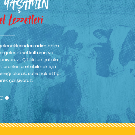
 YAŞAMIN
l Lezzetleri
geleneklerinden adım adım
a geleneksel kültürün ve
nıyoruz . Çiftlikten çatala
t ürünleri üretebilmek için
reği olarak, süte hak ettiği
rek çalışıyoruz.