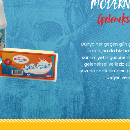
MODERN
Gelenekse
Dünya her geçen gün 
uzaklaşsa da biz hal
samimiyetin gücüne ina
geleneksel ve leziz sü
sözüne sadık olmanın ge
değeri vere