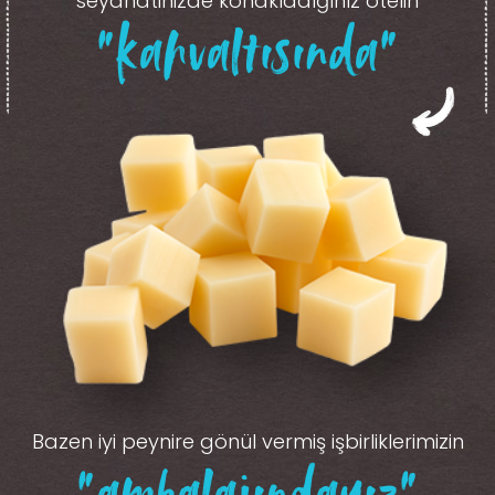
seyahatinizde konakladığınız otelin
“kahvaltısında”
Bazen iyi peynire gönül vermiş işbirliklerimizin