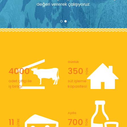
değeri vererek çalışıyoruz.
Günlük
4000
350
TON
adet çiftçi ile
süt işleme
iş birliği
kapasitesi
Ayda
11
700
LİTRE
TON