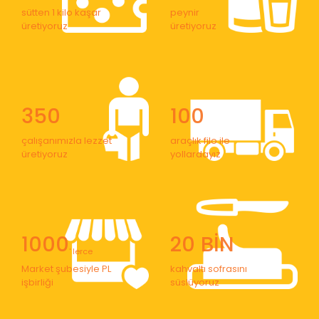
sütten 1 kilo kaşar
peynir
üretiyoruz
üretiyoruz
350
100
çalışanımızla lezzet
araçlık filo ile
üretiyoruz
yollardayız
1000
20 BİN
' lerce
Market şubesiyle PL
kahvaltı sofrasını
işbirliği
süslüyoruz