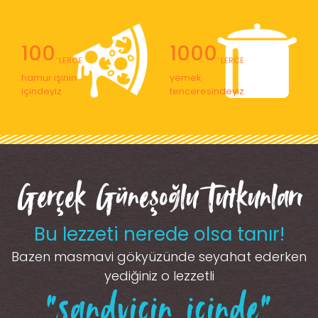
100
1000
' LERCE
' LERCE
hamur işinin
yemek
içindeyiz
tenceresindeyiz
Gerçek Güneşoğlu Tutkunları
Bu lezzeti nerede olsa tanır!
Bazen masmavi gökyüzünde seyahat ederken
yediğiniz o lezzetli
“sandviçin içinde”