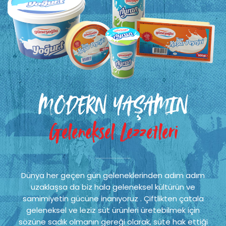
MODERN YAŞAMIN
Geleneksel Lezzetleri
Dünya her geçen gün geleneklerinden adım adım
uzaklaşsa da biz hala geleneksel kültürün ve
samimiyetin gücüne inanıyoruz . Çiftlikten çatala
geleneksel ve leziz süt ürünleri üretebilmek için
sözüne sadık olmanın gereği olarak, süte hak ettiği