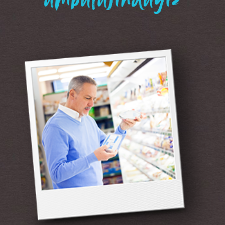
“ambalajındayız”