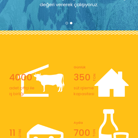
değeri vererek çalışıyoruz.
Günlük
4000
350
TON
adet çiftçi ile
süt işleme
iş birliği
kapasitesi
Ayda
11
700
LİTRE
TON