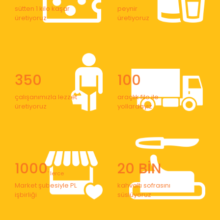
sütten 1 kilo kaşar
peynir
üretiyoruz
üretiyoruz
350
100
çalışanımızla lezzet
araçlık filo ile
üretiyoruz
yollardayız
1000
20 BİN
' lerce
Market şubesiyle PL
kahvaltı sofrasını
işbirliği
süslüyoruz