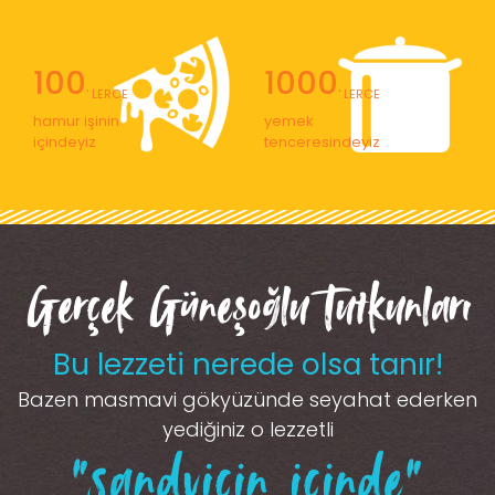
100
1000
' LERCE
' LERCE
hamur işinin
yemek
içindeyiz
tenceresindeyiz
Gerçek Güneşoğlu Tutkunları
Bu lezzeti nerede olsa tanır!
Bazen masmavi gökyüzünde seyahat ederken
yediğiniz o lezzetli
“sandviçin içinde”