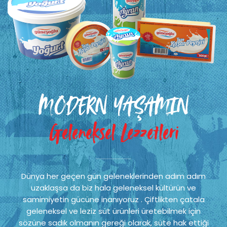
MODERN YAŞAMIN
Geleneksel Lezzetleri
Dünya her geçen gün geleneklerinden adım adım
uzaklaşsa da biz hala geleneksel kültürün ve
samimiyetin gücüne inanıyoruz . Çiftlikten çatala
geleneksel ve leziz süt ürünleri üretebilmek için
sözüne sadık olmanın gereği olarak, süte hak ettiği