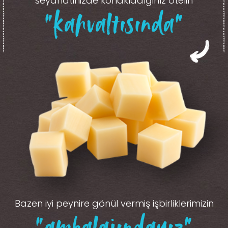
seyahatinizde konakladığınız otelin
“kahvaltısında”
Bazen iyi peynire gönül vermiş işbirliklerimizin