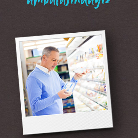
“ambalajındayız”