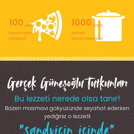
100
1000
' LERCE
' LERCE
hamur işinin
yemek
içindeyiz
tenceresindeyiz
Gerçek Güneşoğlu Tutkunları
Bu lezzeti nerede olsa tanır!
Bazen masmavi gökyüzünde seyahat ederken
yediğiniz o lezzetli
“sandviçin içinde”