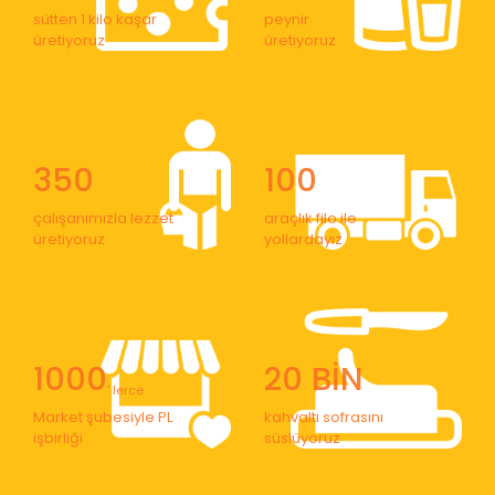
sütten 1 kilo kaşar
peynir
üretiyoruz
üretiyoruz
350
100
çalışanımızla lezzet
araçlık filo ile
üretiyoruz
yollardayız
1000
20 BİN
' lerce
Market şubesiyle PL
kahvaltı sofrasını
işbirliği
süslüyoruz