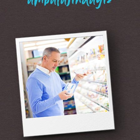
“ambalajındayız”