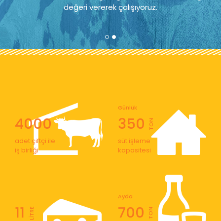
değeri vererek çalışıyoruz.
Günlük
4000
350
TON
adet çiftçi ile
süt işleme
iş birliği
kapasitesi
Ayda
11
700
LİTRE
TON