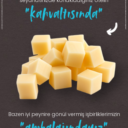
seyahatinizde konakladığınız otelin
“kahvaltısında”
Bazen iyi peynire gönül vermiş işbirliklerimizin