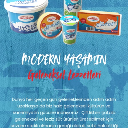
MODERN YAŞAMIN
Geleneksel Lezzetleri
Dünya her geçen gün geleneklerinden adım adım
uzaklaşsa da biz hala geleneksel kültürün ve
samimiyetin gücüne inanıyoruz . Çiftlikten çatala
geleneksel ve leziz süt ürünleri üretebilmek için
sözüne sadık olmanın gereği olarak, süte hak ettiği