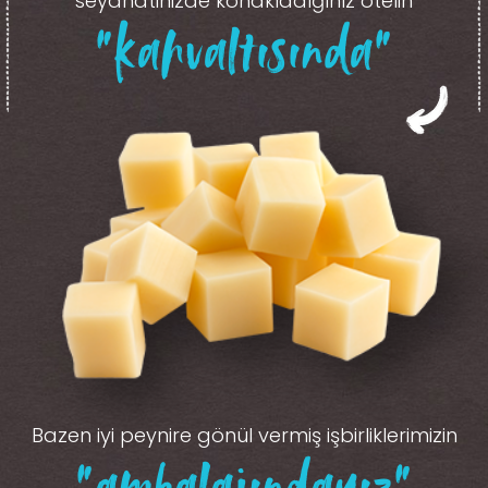
seyahatinizde konakladığınız otelin
“kahvaltısında”
Bazen iyi peynire gönül vermiş işbirliklerimizin