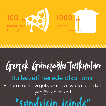
100
1000
' LERCE
' LERCE
hamur işinin
yemek
içindeyiz
tenceresindeyiz
Gerçek Güneşoğlu Tutkunları
Bu lezzeti nerede olsa tanır!
Bazen masmavi gökyüzünde seyahat ederken
yediğiniz o lezzetli
“sandviçin içinde”