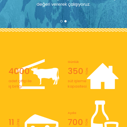
değeri vererek çalışıyoruz.
Günlük
4000
350
TON
adet çiftçi ile
süt işleme
iş birliği
kapasitesi
Ayda
11
700
LİTRE
TON