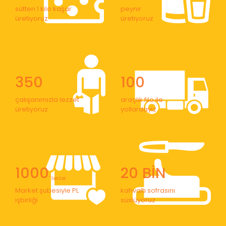
sütten 1 kilo kaşar
peynir
üretiyoruz
üretiyoruz
350
100
çalışanımızla lezzet
araçlık filo ile
üretiyoruz
yollardayız
1000
20 BİN
' lerce
Market şubesiyle PL
kahvaltı sofrasını
işbirliği
süslüyoruz