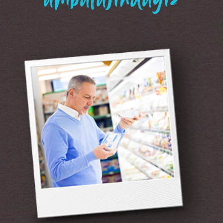
“ambalajındayız”