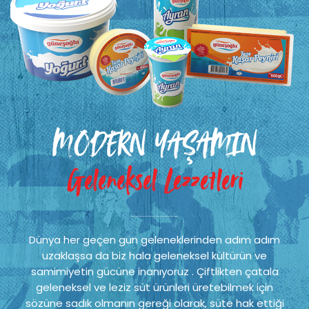
MODERN YAŞAMIN
Geleneksel Lezzetleri
Dünya her geçen gün geleneklerinden adım adım
uzaklaşsa da biz hala geleneksel kültürün ve
samimiyetin gücüne inanıyoruz . Çiftlikten çatala
geleneksel ve leziz süt ürünleri üretebilmek için
sözüne sadık olmanın gereği olarak, süte hak ettiği