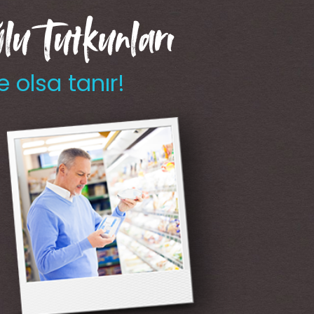
u Tutkunları
e olsa tanır!