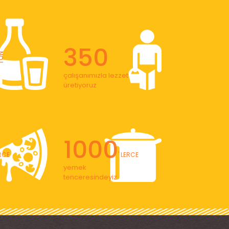
350
ON
çalışanımızla lezzet
üretiyoruz
1000
ERCE
' LERCE
yemek
tenceresindeyiz