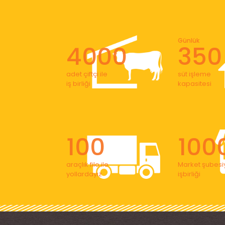
Günlük
4000
350
adet çiftçi ile
süt işleme
iş birliği
kapasitesi
100
100
araçlık filo ile
Market şubesiy
yollardayız
işbirliği