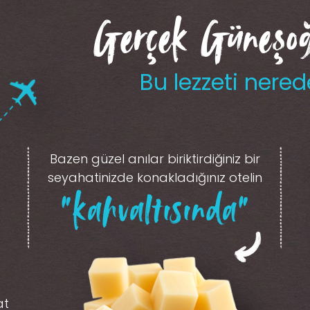
Gerçek Güneşoğl
Bu lezzeti nered
Bazen güzel anılar biriktirdiğiniz
bir
seyahatinizde konakladığınız otelin
“kahvaltısında”
at