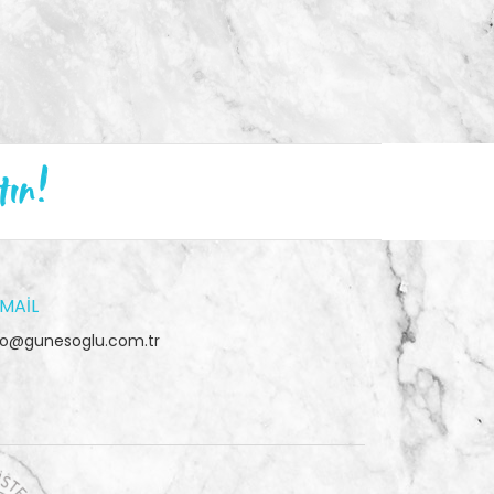
tın!
MAIL
fo@gunesoglu.com.tr