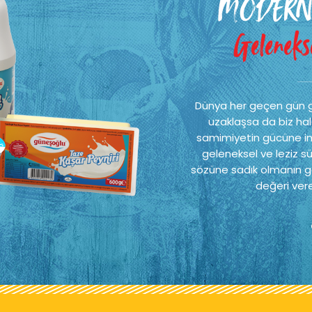
MODERN
Gelenekse
Dünya her geçen gün 
uzaklaşsa da biz hal
samimiyetin gücüne ina
geleneksel ve leziz sü
sözüne sadık olmanın ge
değeri vere