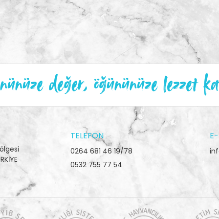
ünüze değer, öğününüze lezzet ka
TELEFON
E-
ölgesi
0264 681 46 19/78
in
RKİYE
0532 755 77 54