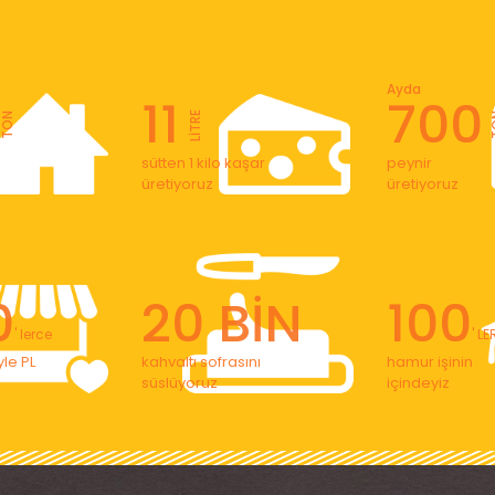
Ayda
11
700
LİTRE
TON
T
sütten 1 kilo kaşar
peynir
üretiyoruz
üretiyoruz
0
20 BİN
100
' lerce
' L
le PL
kahvaltı sofrasını
hamur işinin
süslüyoruz
içindeyiz