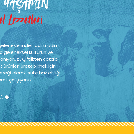
 YAŞAMIN
l Lezzetleri
geleneklerinden adım adım
a geleneksel kültürün ve
nıyoruz . Çiftlikten çatala
t ürünleri üretebilmek için
reği olarak, süte hak ettiği
rek çalışıyoruz.