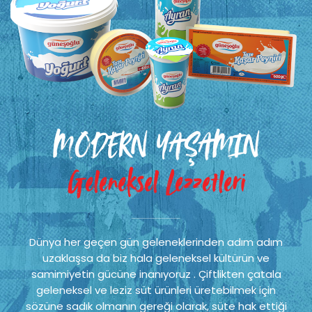
MODERN YAŞAMIN
Geleneksel Lezzetleri
Dünya her geçen gün geleneklerinden adım adım
uzaklaşsa da biz hala geleneksel kültürün ve
samimiyetin gücüne inanıyoruz . Çiftlikten çatala
geleneksel ve leziz süt ürünleri üretebilmek için
sözüne sadık olmanın gereği olarak, süte hak ettiği