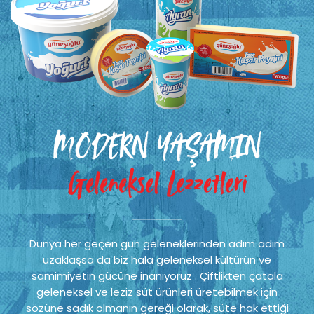
MODERN YAŞAMIN
Geleneksel Lezzetleri
Dünya her geçen gün geleneklerinden adım adım
uzaklaşsa da biz hala geleneksel kültürün ve
samimiyetin gücüne inanıyoruz . Çiftlikten çatala
geleneksel ve leziz süt ürünleri üretebilmek için
sözüne sadık olmanın gereği olarak, süte hak ettiği