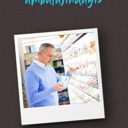
“ambalajındayız”