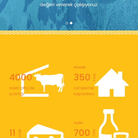
değeri vererek çalışıyoruz.
Günlük
4000
350
TON
adet çiftçi ile
süt işleme
iş birliği
kapasitesi
Ayda
11
700
LİTRE
TON