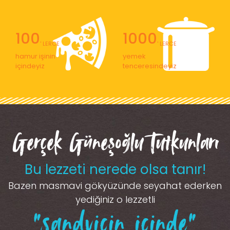
100
1000
' LERCE
' LERCE
hamur işinin
yemek
içindeyiz
tenceresindeyiz
Gerçek Güneşoğlu Tutkunları
Bu lezzeti nerede olsa tanır!
Bazen masmavi gökyüzünde seyahat ederken
yediğiniz o lezzetli
“sandviçin içinde”