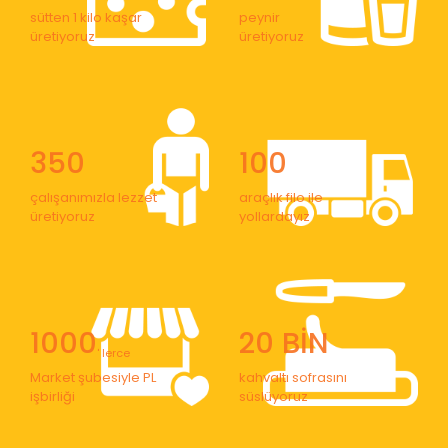
sütten 1 kilo kaşar
peynir
üretiyoruz
üretiyoruz
350
100
çalışanımızla lezzet
araçlık filo ile
üretiyoruz
yollardayız
1000
20 BİN
' lerce
Market şubesiyle PL
kahvaltı sofrasını
işbirliği
süslüyoruz