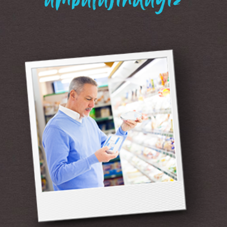
“ambalajındayız”