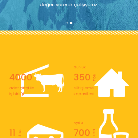
değeri vererek çalışıyoruz.
Günlük
4000
350
TON
adet çiftçi ile
süt işleme
iş birliği
kapasitesi
Ayda
11
700
LİTRE
TON