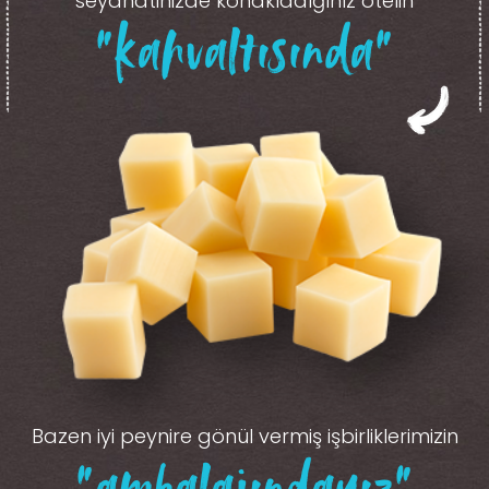
seyahatinizde konakladığınız otelin
“kahvaltısında”
Bazen iyi peynire gönül vermiş işbirliklerimizin