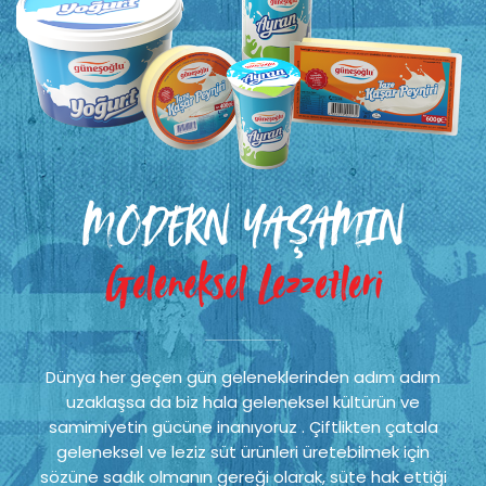
MODERN YAŞAMIN
Geleneksel Lezzetleri
Dünya her geçen gün geleneklerinden adım adım
uzaklaşsa da biz hala geleneksel kültürün ve
samimiyetin gücüne inanıyoruz . Çiftlikten çatala
geleneksel ve leziz süt ürünleri üretebilmek için
sözüne sadık olmanın gereği olarak, süte hak ettiği