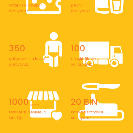
sütten 1 kilo kaşar
peynir
üretiyoruz
üretiyoruz
350
100
çalışanımızla lezzet
araçlık filo ile
üretiyoruz
yollardayız
1000
20 BİN
' lerce
Market şubesiyle PL
kahvaltı sofrasını
işbirliği
süslüyoruz