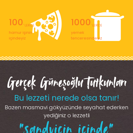
100
1000
' LERCE
' LERCE
hamur işinin
yemek
içindeyiz
tenceresindeyiz
Gerçek Güneşoğlu Tutkunları
Bu lezzeti nerede olsa tanır!
Bazen masmavi gökyüzünde seyahat ederken
yediğiniz o lezzetli
“sandviçin içinde”