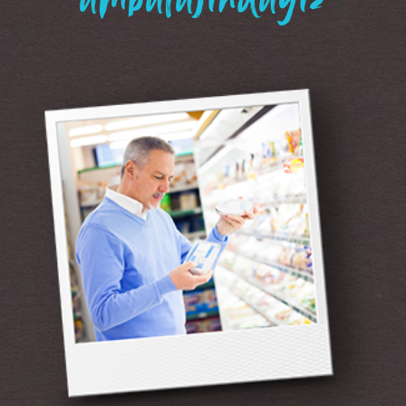
“ambalajındayız”