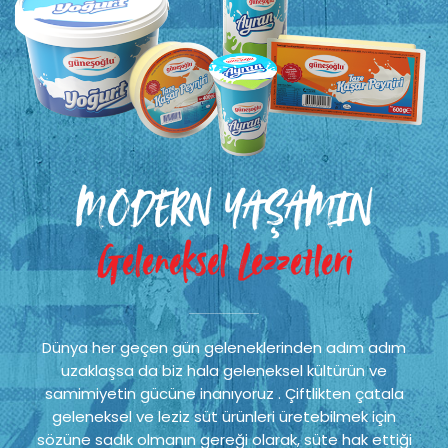
MODERN YAŞAMIN
Geleneksel Lezzetleri
Dünya her geçen gün geleneklerinden adım adım
uzaklaşsa da biz hala geleneksel kültürün ve
samimiyetin gücüne inanıyoruz . Çiftlikten çatala
geleneksel ve leziz süt ürünleri üretebilmek için
sözüne sadık olmanın gereği olarak, süte hak ettiği