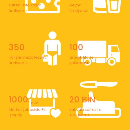
sütten 1 kilo kaşar
peynir
üretiyoruz
üretiyoruz
350
100
çalışanımızla lezzet
araçlık filo ile
üretiyoruz
yollardayız
1000
20 BİN
' lerce
Market şubesiyle PL
kahvaltı sofrasını
işbirliği
süslüyoruz