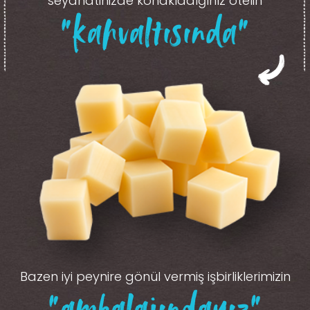
seyahatinizde konakladığınız otelin
“kahvaltısında”
Bazen iyi peynire gönül vermiş işbirliklerimizin