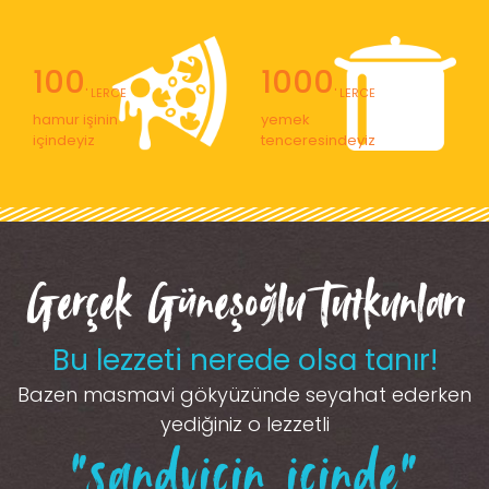
100
1000
' LERCE
' LERCE
hamur işinin
yemek
içindeyiz
tenceresindeyiz
Gerçek Güneşoğlu Tutkunları
Bu lezzeti nerede olsa tanır!
Bazen masmavi gökyüzünde seyahat ederken
yediğiniz o lezzetli
“sandviçin içinde”