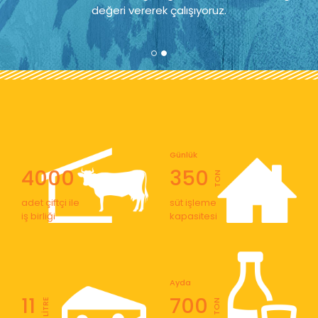
değeri vererek çalışıyoruz.
Günlük
4000
350
TON
adet çiftçi ile
süt işleme
iş birliği
kapasitesi
Ayda
11
700
LİTRE
TON